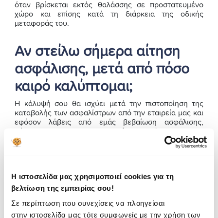
όταν βρίσκεται εκτός θαλάσσης σε προστατευµένο
χώρο και επίσης κατά τη διάρκεια της οδικής
µεταφοράς του.
Αν στείλω σήμερα αίτηση
ασφάλισης, μετά από πόσο
καιρό καλύπτομαι;
Η κάλυψή σου θα ισχύει μετά την πιστοποίηση της
καταβολής των ασφαλίστρων από την εταιρεία μας και
εφόσον λάβεις από εμάς βεβαίωση ασφάλισης,
σύμφωνα με την ημερομηνία και ώρα που θα
αναγράφεται σε αυτήν.
Επειδή τα συστήματα πληρωμής μας είναι πολύ
γρήγορα και δεν καθυστερούν, το σύνηθες είναι να
Η ιστοσελίδα μας χρησιμοποιεί cookies για τη
λάβεις την βεβαίωση ασφάλισής σας το αργότερο
εντός της επόμενης εργάσιμης ημέρας από την
βελτίωση της εμπειρίας σου!
ημερομηνία πληρωμής σου.
Σε περίπτωση που συνεχίσεις να πλοηγείσαι
Για αξιόπιστη
ασφάλεια σκάφους
, έχουμε τη λύση που
στην ιστοσελίδα μας τότε συμφωνείς με την χρήση των