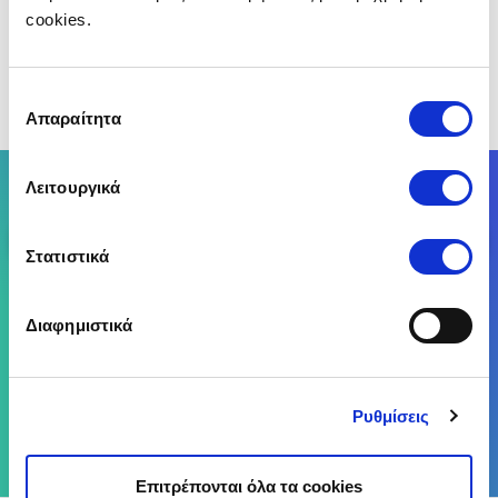
ψάχνεις. Σύγκρινε online και εντελώς δωρεάν
cookies.
προσφορές στο insurancemarket και κλείσε αυτή που
σου ταιριάζει περισσότερο!
Επιλογή
(Αξιολόγησε αυτό το άρθρο)
Απαραίτητα
συγκατάθεσης
Σύγκρινε έως 25 Ασφαλιστικές Εταιρείες
Λειτουργικά
Σύγκρινε
Στατιστικά
Διαφημιστικά
Ρυθμίσεις
Επιτρέπονται όλα τα cookies