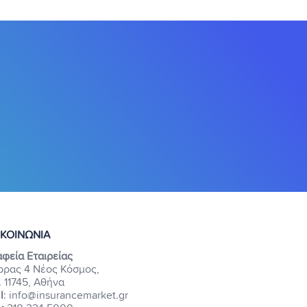
ΙΚΟΙΝΩΝΙΑ
φεία Εταιρείας
ρρας 4 Νέος Κόσμος,
. 11745, Αθήνα
l
: info@insurancemarket.gr