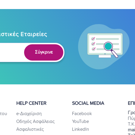
στικές Εταιρείες
Σύγκρινε
HELP CENTER
SOCIAL MEDIA
ΕΠ
Γρα
του
e-Διαχείριση
Facebook
Πύ
Οδηγός Ασφάλειας
YouTube
Τ.Κ
Ασφαλιστικές
LinkedIn
mai