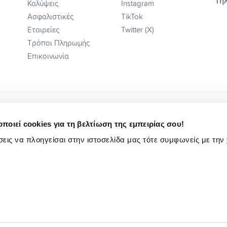
Τηλ
Καλύψεις
Instagram
Ασφαλιστικές
TikTok
Εταιρείες
Twitter (X)
Τρόποι Πληρωμής
Επικοινωνία
ποιεί cookies για τη βελτίωση της εμπειρίας σου!
εις να πλοηγείσαι στην ιστοσελίδα μας τότε συμφωνείς με την
ή Ενημέρωση
Κωδ. Δεοντ/γίας Ηλ Εμπ.
Πολιτική Αιτιάσεων
Ενημέρωση Υποψηφίων Εργαζομένων