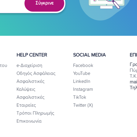
Σύγκρινε
HELP CENTER
SOCIAL MEDIA
ΕΠ
Γρα
του
e-Διαχείριση
Facebook
Πύ
Οδηγός Ασφάλειας
YouTube
Τ.Κ
Ασφαλιστικές
LinkedIn
mai
Τηλ
Καλύψεις
Instagram
Ασφαλιστικές
TikTok
Εταιρείες
Twitter (X)
Τρόποι Πληρωμής
Επικοινωνία