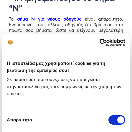
“Ν”
Το
σήμα Ν για νέους οδηγούς
είναι απαραίτητο.
Ενημερώνει τους άλλους οδηγούς ότι βρίσκεσαι στα
πρώτα σου βήματα, ώστε να δείχνουν μεγαλύτερη
προσοχή και κατανόηση. Είναι ένα χρήσιμο εργαλείο
που ενισχύει την ασφάλεια στον δρόμο.
Ποιος θεωρείται νέος
Η ιστοσελίδα μας χρησιμοποιεί cookies για τη
οδηγός;
βελτίωση της εμπειρίας σου!
Σε περίπτωση που συνεχίσεις να πλοηγείσαι
Εάν έχεις το δίπλωμά σου για λιγότερο από 12 μήνες,
τότε θεωρείσαι νέος οδηγός. Αυτό σημαίνει ότι, πέρα
στην ιστοσελίδα μας τότε συμφωνείς με την χρήση των
από την τήρηση του Κώδικα Οδικής Κυκλοφορίας,
cookies.
χρειάζεται να είσαι ιδιαίτερα προσεκτικός για να
αποκτήσεις την εμπειρία και την αυτοπεποίθηση που
θα σου εξασφαλίσουν ασφαλείς διαδρομές.
Επιλογή
Αν είσαι 18-23 ετών και οδηγείς αυτοκίνητο, μηχανή ή
Απαραίτητα
συγκατάθεσης
άλλο όχημα, καλό είναι να γνωρίζεις ότι κάποιες
ασφαλιστικές εταιρείες εφαρμόζουν προσαύξηση στην