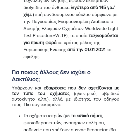
τεχνολογιών κίνησης, εφόσον εκπέμπουν
διοξείδιο του άνθρακα
λιγότερο από 145 γρ./
χλμ.
(τιμή συνδυασμένου κύκλου σύμφωνα με
την Παγκοσμίως Εναρμονισμένη Διαδικασία
Δοκιμής Ελαφρών Οχημάτων-Worldwide Light
Test Procedure/WLTP), τα οποία
ταξινομούνται
για πρώτη φορά
σε κράτος-μέλος της
Ευρωπαϊκής Ένωσης
από την 01.01.2021
και
εφεξής.
Για ποιους άλλους δεν ισχύει ο
Δακτύλιος;
Υπάρχουν και
εξαιρέσεις που δεν σχετίζονται με
τον τύπο του οχήματος
(ηλεκτρικό, υβριδικό
αυτοκίνητο κ.λπ.), αλλά με ιδιότητα του οδηγού
τους. Πιο συγκεκριμένα:
Τα οχήματα ιατρών (
με το ειδικό σήμα
),
φυσιοθεραπευτών, αναπήρων πολέμου,
ασθενείς που χρήζουν συχνής θεραπείας (θα