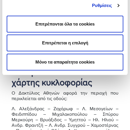
δακτύλιος το Σαββατοκύριακο
δεν εφαρμόζεται, η
Ρυθμίσεις
κυκλοφορία είναι ελεύθερη για όλα τα οχήματα.
Επιτρέπονται όλα τα cookies
Μονά ή ζυγά κυκλοφορούν σήμερα;
Τις άρτιες (ζυγές) ημερομηνίες κυκλοφορούν τα
αυτοκίνητα με αριθμό κυκλοφορίας που τελειώνει
Επιτρέπεται η επιλογή
σε 0,2,4,6,8 και τις περιττές (μονές) τα αυτοκίνητα
που ο αριθμός κυκλοφορίας τους τελειώνει σε
1,3,5,7,9.
Μόνο τα απαραίτητα cookies
#5 Όρια Δακτυλίου &
χάρτης κυκλοφορίας
Ο Δακτύλιος Αθηνών αφορά την περιοχή που
περικλείεται από τις οδούς:
Λ. Αλεξάνδρας – Ζαχάρωφ – Λ. Μεσογείων –
Φειδιππίδου – Μιχαλακοπούλου – Σπύρου
Μερκούρη – Βρυάξιδος – Υμηττού – Ηλ. Ηλιού –
Ανδρ. Φραντζή – Λ. Ανδρ. Συγγρού – Χαμοστέρνας