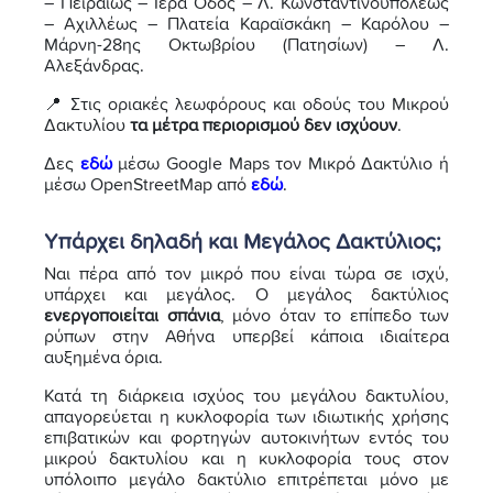
– Πειραιώς – Ιερά Οδός – Λ. Κωνσταντινουπόλεως
– Αχιλλέως – Πλατεία Καραϊσκάκη – Καρόλου –
Μάρνη-28ης Οκτωβρίου (Πατησίων) – Λ.
Αλεξάνδρας.
📍 Στις οριακές λεωφόρους και οδούς του Μικρού
Δακτυλίου
τα μέτρα περιορισμού δεν ισχύουν
.
Δες
εδώ
μέσω Google Maps τον Μικρό Δακτύλιο ή
μέσω OpenStreetMap από
εδώ
.
Υπάρχει δηλαδή και Μεγάλος Δακτύλιος;
Ναι πέρα από τον μικρό που είναι τώρα σε ισχύ,
υπάρχει και μεγάλος. Ο μεγάλος δακτύλιος
ενεργοποιείται σπάνια
, μόνο όταν το επίπεδο των
ρύπων στην Αθήνα υπερβεί κάποια ιδιαίτερα
αυξημένα όρια.
Κατά τη διάρκεια ισχύος του μεγάλου δακτυλίου,
απαγορεύεται η κυκλοφορία των ιδιωτικής χρήσης
επιβατικών και φορτηγών αυτοκινήτων εντός του
μικρού δακτυλίου και η κυκλοφορία τους στον
υπόλοιπο μεγάλο δακτύλιο επιτρέπεται μόνο με