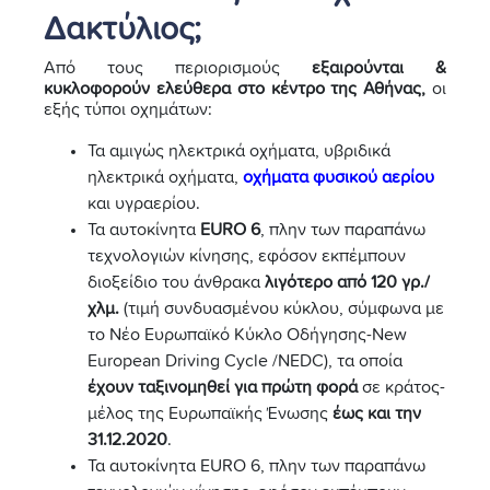
Δακτύλιος;
Από τους περιορισμούς
εξαιρούνται &
κυκλοφορούν ελεύθερα στο κέντρο της Αθήνας,
οι
εξής τύποι οχημάτων:
Τα αμιγώς ηλεκτρικά οχήματα, υβριδικά
ηλεκτρικά οχήματα,
οχήματα φυσικού αερίου
και υγραερίου.
Τα αυτοκίνητα
EURO 6
, πλην των παραπάνω
τεχνολογιών κίνησης, εφόσον εκπέμπουν
διοξείδιο του άνθρακα
λιγότερο από 120 γρ./
χλμ.
(τιμή συνδυασμένου κύκλου, σύμφωνα με
το Νέο Ευρωπαϊκό Κύκλο Οδήγησης-New
European Driving Cycle /NEDC), τα οποία
έχουν ταξινομηθεί
για πρώτη φορά
σε κράτος-
μέλος της Ευρωπαϊκής Ένωσης
έως και την
31.12.2020
.
Τα αυτοκίνητα EURO 6, πλην των παραπάνω