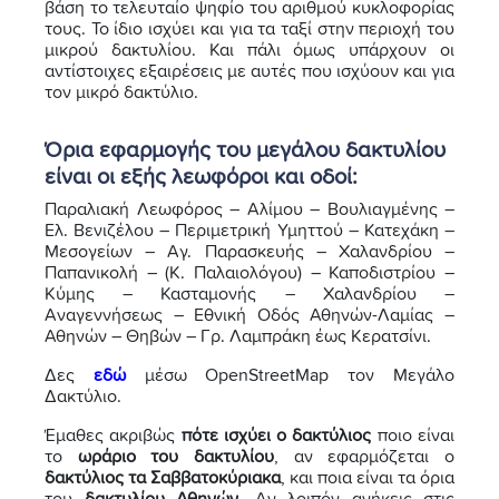
βάση το τελευταίο ψηφίο του αριθμού κυκλοφορίας
τους. Το ίδιο ισχύει και για τα ταξί στην περιοχή του
μικρού δακτυλίου. Και πάλι όμως υπάρχουν οι
αντίστοιχες εξαιρέσεις με αυτές που ισχύουν και για
τον μικρό δακτύλιο.
Όρια εφαρμογής του μεγάλου δακτυλίου
είναι οι εξής λεωφόροι και οδοί:
Παραλιακή Λεωφόρος – Αλίμου – Βουλιαγμένης –
Ελ. Βενιζέλου – Περιμετρική Υμηττού – Κατεχάκη –
Μεσογείων – Αγ. Παρασκευής – Χαλανδρίου –
Παπανικολή – (Κ. Παλαιολόγου) – Καποδιστρίου –
Κύμης – Κασταμονής – Χαλανδρίου –
Αναγεννήσεως – Εθνική Οδός Αθηνών-Λαμίας –
Αθηνών – Θηβών – Γρ. Λαμπράκη έως Κερατσίνι.
Δες
εδώ
μέσω OpenStreetMap τον Μεγάλο
Δακτύλιο.
Έμαθες ακριβώς
πότε ισχύει ο δακτύλιος
ποιο είναι
το
ωράριο του δακτυλίου
, αν εφαρμόζεται ο
δακτύλιος τα Σαββατοκύριακα
, και ποια είναι τα όρια