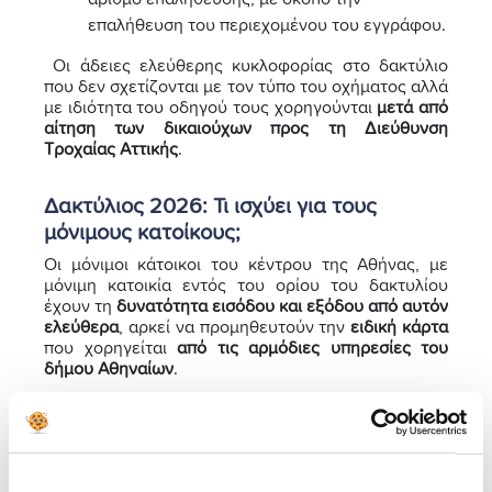
επαλήθευση του περιεχομένου του εγγράφου.
Οι άδειες ελεύθερης κυκλοφορίας στο δακτύλιο
που δεν σχετίζονται με τον τύπο του οχήματος αλλά
με ιδιότητα του οδηγού τους χορηγούνται
μετά από
αίτηση των δικαιούχων προς τη Διεύθυνση
Τροχαίας Αττικής
.
Δακτύλιος 2026: Τι ισχύει για τους
μόνιμους κατοίκους;
Οι μόνιμοι κάτοικοι του κέντρου της Αθήνας, με
μόνιμη κατοικία εντός του ορίου του δακτυλίου
έχουν τη
δυνατότητα εισόδου και εξόδου από αυτόν
ελεύθερα
, αρκεί να προμηθευτούν την
ειδική κάρτα
που χορηγείται
από τις αρμόδιες υπηρεσίες του
δήμου Αθηναίων
.
Τα αυτοκίνητα αυτά, θα κινούνται σε
προκαθορισμένες ζώνες, αναλόγως του τόπου
κατοικίας του κατόχου, χρησιμοποιώντας
τη
συντομότερη διαδρομή
από και προς την κατοικία
του, για την είσοδο/ έξοδο στον και από τον