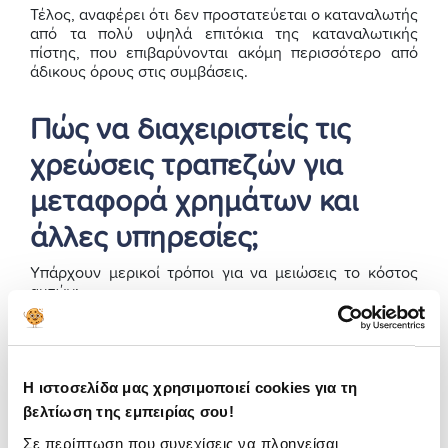
Τέλος, αναφέρει ότι δεν προστατεύεται ο καταναλωτής
από τα πολύ υψηλά επιτόκια της καταναλωτικής
πίστης, που επιβαρύνονται ακόμη περισσότερο από
άδικους όρους στις συμβάσεις.
Πώς να διαχειριστείς τις
χρεώσεις τραπεζών για
μεταφορά χρημάτων και
άλλες υπηρεσίες;
Υπάρχουν μερικοί τρόποι για να μειώσεις το κόστος
αυτών:
Χρησιμοποίησε e-banking και mobile banking για
τις συναλλαγές σου, αντί του γκισέ.
Προτίμησε δωρεάν τρόπους πληρωμής, όπως το
Η ιστοσελίδα μας χρησιμοποιεί cookies για τη
IRIS, που επιτρέπει μεταφορές χωρίς προμήθεια.
βελτίωση της εμπειρίας σου!
Απόφυγε αναλήψεις από ΑΤΜ άλλης τράπεζας,
Σε περίπτωση που συνεχίσεις να πλοηγείσαι