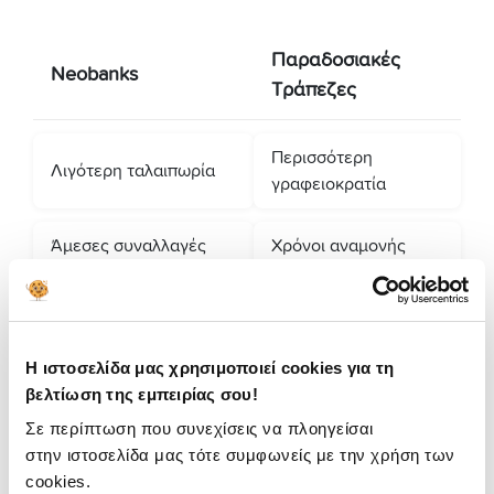
Παραδοσιακές
Neobanks
Τράπεζες
Περισσότερη
Λιγότερη ταλαιπωρία
γραφειοκρατία
Άμεσες συναλλαγές
Χρόνοι αναμονής
Πλήρης έλεγχος από το
Απαιτείται φυσική
κινητό
παρουσία
Η ιστοσελίδα μας χρησιμοποιεί cookies για τη
βελτίωση της εμπειρίας σου!
Διαφάνεια στις
Συχνά κρυφές
χρεώσεις
χρεώσεις
Σε περίπτωση που συνεχίσεις να πλοηγείσαι
στην ιστοσελίδα μας τότε συμφωνείς με την χρήση των
cookies.