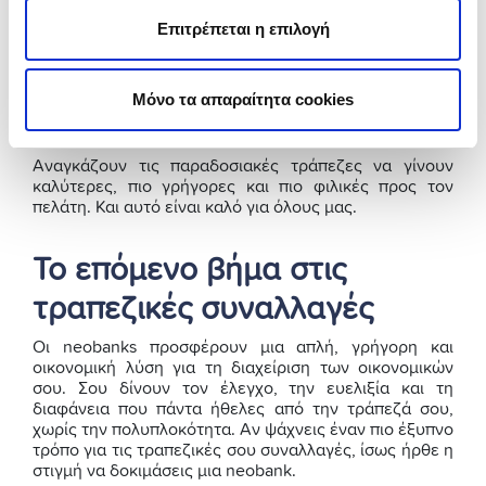
Οι neobanks δεν είναι απλώς μια μόδα. Είναι μια
Επιτρέπεται η επιλογή
επανάσταση που αλλάζει τον τρόπο που βλέπουμε τις
τράπεζες. Με εκατομμύρια χρήστες παγκοσμίως και
ονόματα όπως η
Revolut
, η N26, η Wise και η Monzo
Μόνο τα απαραίτητα cookies
να γίνονται όλο και πιο δημοφιλή, είναι ξεκάθαρο ότι
ήρθαν για να μείνουν.
Αναγκάζουν τις παραδοσιακές τράπεζες να γίνουν
καλύτερες, πιο γρήγορες και πιο φιλικές προς τον
πελάτη. Και αυτό είναι καλό για όλους μας.
Το επόμενο βήμα στις
τραπεζικές συναλλαγές
Οι neobanks προσφέρουν μια απλή, γρήγορη και
οικονομική λύση για τη διαχείριση των οικονομικών
σου. Σου δίνουν τον έλεγχο, την ευελιξία και τη
διαφάνεια που πάντα ήθελες από την τράπεζά σου,
χωρίς την πολυπλοκότητα. Αν ψάχνεις έναν πιο έξυπνο
τρόπο για τις τραπεζικές σου συναλλαγές, ίσως ήρθε η
στιγμή να δοκιμάσεις μια neobank.