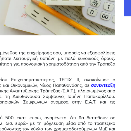
 μέγεθος της επιχείρησής σου, μπορείς να εξασφαλίσεις
ήποτε λειτουργική δαπάνη με πολύ ευνοϊκούς όρους.
 αίτηση για προνομιακή χρηματοδότηση από την Τράπεζα
ου Επιχειρηματικότητας, ΤΕΠΙΧ ΙΙΙ, ανακοίνωσε ο
 και Οικονομικών, Νίκος Παπαθανάσης, σε
συνέντευξη
κής Αναπτυξιακής Τράπεζας (Ε.Α.Τ.), πλαισιωμένος από
αι τη Διευθύνουσα Σύμβουλο, Ισμήνη Παπακυρίλλου.
ησιακών Συμφωνιών ανάμεσα στην Ε.Α.Τ. και τις
ού 500 εκατ. ευρώ, αναμένεται ότι θα διατεθούν σε
,2, δισ. ευρώ- με τη μόχλευση μέσα από το τραπεζικό
ιευρύνοντας τον κύκλο των χρηματοδοτούμενων ΜμΕ και