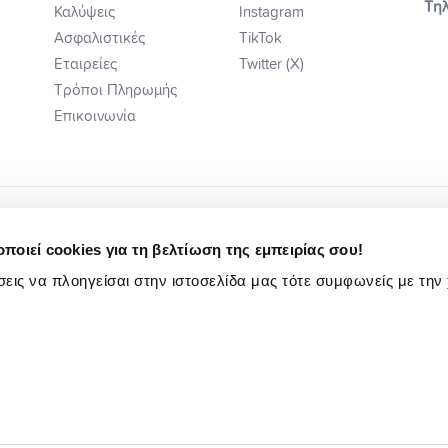
Τηλ
Καλύψεις
Instagram
Ασφαλιστικές
TikTok
Εταιρείες
Twitter (X)
Τρόποι Πληρωμής
Επικοινωνία
ποιεί cookies για τη βελτίωση της εμπειρίας σου!
εις να πλοηγείσαι στην ιστοσελίδα μας τότε συμφωνείς με την
ή Ενημέρωση
Κωδ. Δεοντ/γίας Ηλ Εμπ.
Πολιτική Αιτιάσεων
Ενημέρωση Υποψηφίων Εργαζομένων