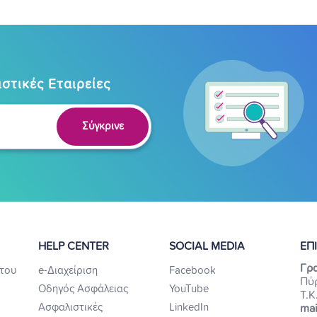
στικές Εταιρείες
Σύγκρινε
HELP CENTER
SOCIAL MEDIA
ΕΠ
Γρα
του
e-Διαχείριση
Facebook
Πύ
Οδηγός Ασφάλειας
YouTube
Τ.Κ
Ασφαλιστικές
LinkedIn
mai