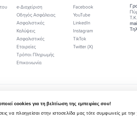
Γρα
του
e-Διαχείριση
Facebook
Πύ
Οδηγός Ασφάλειας
YouTube
Τ.Κ
Ασφαλιστικές
LinkedIn
mai
Τηλ
Καλύψεις
Instagram
Ασφαλιστικές
TikTok
Εταιρείες
Twitter (X)
Τρόποι Πληρωμής
Επικοινωνία
ποιεί cookies για τη βελτίωση της εμπειρίας σου!
εις να πλοηγείσαι στην ιστοσελίδα μας τότε συμφωνείς με την
ή Ενημέρωση
Κωδ. Δεοντ/γίας Ηλ Εμπ.
Πολιτική Αιτιάσεων