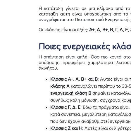
Η κατάταξη γίνεται σε μια κλίμακα από τ
κατάταξη αυτή είναι υποχρεωτική από το ν
αναγράφεται στο Πιστοποιητικό Ενεργειακής
Οι κλάσεις είναι οι εξής:
Α+, Α, Β+, Β, Γ, Δ, Ε,
Ποιες ενεργειακές κλάσ
Η απάντηση είναι απλή. Όσο πιο κοντά στο
απόδοσης προσφέρει χαμηλότερα λειτου
ακινήτου.
Κλάσεις Α+, Α, Β+ και Β
: Αυτές είναι ο
κλάσης Α
καταναλώνει περίπου το 33-5
ενεργειακή κλάση Β
σημαίνει κατανάλω
συνήθως καλή μόνωση, σύγχρονα κουφ
Κλάσεις Γ, Δ, Ε
: Εδώ τα πράγματα είναι
κατά συνέπεια, μεγαλύτερη κατανάλωσ
που δεν έχουν αναβαθμιστεί ενεργειακ
Κλάσεις Ζ και Η
: Αυτές είναι οι λιγότ