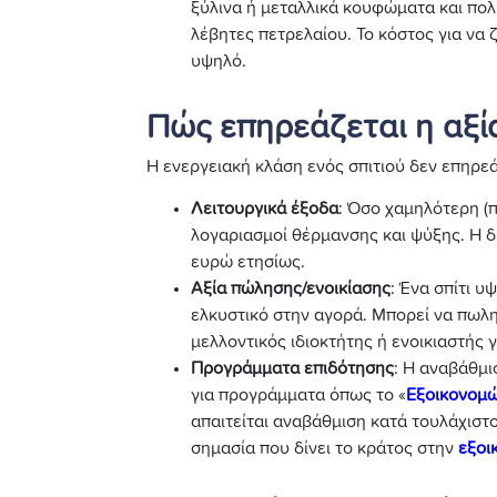
ξύλινα ή μεταλλικά κουφώματα και πο
λέβητες πετρελαίου. Το κόστος για να ζ
υψηλό.
Πώς επηρεάζεται η αξία
Η ενεργειακή κλάση ενός σπιτιού δεν επηρε
Λειτουργικά έξοδα
: Όσο χαμηλότερη (π
λογαριασμοί θέρμανσης και ψύξης. Η δι
ευρώ ετησίως.
Αξία πώλησης/ενοικίασης
: Ένα σπίτι υ
ελκυστικό στην αγορά. Μπορεί να πωληθ
μελλοντικός ιδιοκτήτης ή ενοικιαστής
Προγράμματα επιδότησης
: Η αναβάθμι
για προγράμματα όπως το «
Εξοικονομ
απαιτείται αναβάθμιση κατά τουλάχιστον
σημασία που δίνει το κράτος στην
εξοι