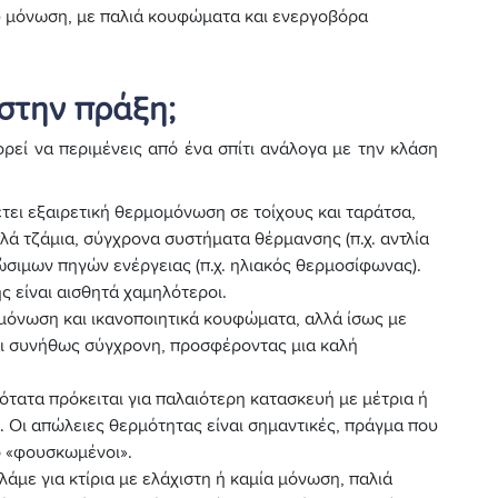
λου μόνωση, με παλιά κουφώματα και ενεργοβόρα
 στην πράξη;
ορεί να περιμένεις από ένα σπίτι ανάλογα με την κλάση
έτει εξαιρετική θερμομόνωση σε τοίχους και ταράτσα,
λά τζάμια, σύγχρονα συστήματα θέρμανσης (π.χ. αντλία
σιμων πηγών ενέργειας (π.χ. ηλιακός θερμοσίφωνας).
ς είναι αισθητά χαμηλότεροι.
 μόνωση και ικανοποιητικά κουφώματα, αλλά ίσως με
αι συνήθως σύγχρονη, προσφέροντας μια καλή
νότατα πρόκειται για παλαιότερη κατασκευή με μέτρια ή
 Οι απώλειες θερμότητας είναι σημαντικές, πράγμα που
ιο «φουσκωμένοι».
ιλάμε για κτίρια με ελάχιστη ή καμία μόνωση, παλιά