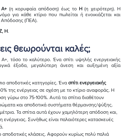
ο
Α+
(η κορυφαία απόδοση) έως το
Η
(η χειρότερη). Η
όμο για κάθε κτίριο που πωλείται ή ενοικιάζεται και
 Απόδοσης (ΠΕΑ).
 Ζ, Η
.
εις θεωρούνται καλές;
 Α+, τόσο το καλύτερο. Ένα σπίτι υψηλής ενεργειακής
ργικά έξοδα, μεγαλύτερη άνεση και αυξημένη αξία
ι πιο αποδοτικές κατηγορίες. Ένα
σπίτι ενεργειακής
0% της ενέργειας σε σχέση με το κτίριο αναφοράς. Η
ση γύρω στο 75-100%. Αυτά τα σπίτια διαθέτουν
ώματα και αποδοτικά συστήματα θέρμανσης/ψύξης.
 μέτρια. Τα σπίτια αυτά έχουν χαμηλότερη απόδοση και,
η ενέργειας. Συνήθως είναι παλαιότερες κατασκευές
ά.
ερο αποδοτικές κλάσεις. Αφορούν κυρίως πολύ παλιά