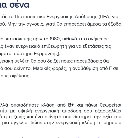
ια σένα
ητάς το Πιστοποιητικό Ενεργειακής Απόδοσης (ΠΕΑ) για
ιού. Μην την αγνοείς, γιατί θα επηρεάσει άμεσα τα έξοδά
ίναι κατασκευής πριν το 1980, πιθανότατα ανήκει σε
ις έναν ενεργειακό επιθεωρητή για να εξετάσεις τις
ματα, σύστημα θέρμανσης).
γειακή μελέτη θα σου δείξει ποιες παρεμβάσεις θα
κό σου ακίνητο. Μερικές φορές, η αναβάθμιση από Γ σε
στους-οφέλους.
αλλά οποιαδήποτε κλάση από
Β+ και πάνω
θεωρείται
σπίτι με υψηλή ενεργειακή απόδοση σου εξασφαλίζει
τητα ζωής και ένα ακίνητο που διατηρεί την αξία του
 μια αγγελία, δώσε στην ενεργειακή κλάση τη σημασία