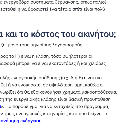
λύ ενεργοβόρα συστήματα θέρμανσης, όπως παλιοί
εσταθεί ή να δροσιστεί ένα τέτοιο σπίτι είναι πολύ
 και το κόστος του ακινήτου;
άζει μόνο τους μηνιαίους λογαριασμούς.
ρος το Η) είναι η κλάση, τόσο υψηλότεροι οι
αφορά μπορεί να είναι εκατοντάδες ή και χιλιάδες
ψηλής ενεργειακής απόδοσης (π.χ. Α ή Β) είναι πιο
εί ή να ενοικιαστεί σε υψηλότερη τιμή, καθώς ο
 γνωρίζει ότι θα εξοικονομήσει χρήματα μακροπρόθεσμα.
ση της ενεργειακής κλάσης είναι βασική προϋπόθεση
ώ
». Για παράδειγμα, για να ενταχθείς στο πρόγραμμα,
 τρεις ενεργειακές κατηγορίες, κάτι που δείχνει τη
κονόμηση ενέργειας
.