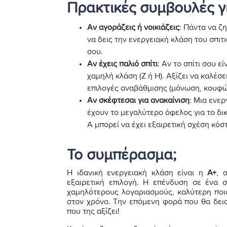
Πρακτικές συμβουλές γ
Αν αγοράζεις ή νοικιάζεις
: Πάντα να ζ
να δεις την ενεργειακή κλάση του σπιτ
σου.
Αν έχεις παλιό σπίτι
: Αν το σπίτι σου ε
χαμηλή κλάση (Ζ ή Η). Αξίζει να καλέσε
επιλογές αναβάθμισης (μόνωση, κουφώ
Αν σκέφτεσαι για ανακαίνιση
: Μια ενερ
έχουν το μεγαλύτερο όφελος για το δι
Α μπορεί να έχει εξαιρετική σχέση κό
Το συμπέρασμα;
Η ιδανική ενεργειακή κλάση είναι η
Α+
, 
εξαιρετική επιλογή. Η επένδυση σε ένα 
χαμηλότερους λογαριασμούς, καλύτερη ποιό
στον χρόνο. Την επόμενη φορά που θα δεις
που της αξίζει!