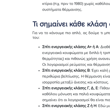
κτίρια (π.χ. πριν το 1980) χωρίς καθό
συστήματα θέρμανσης.
Τι σημαίνει κάθε κλάση
Για να το κάνουμε πιο απλό, ας δούμε τι μπ
του:
Σπίτι ενεργειακής κλάσης Α+ ή Α
: Διαθ
ενεργειακά κουφώματα με διπλά ή τριπ
θερμότητας) και πιθανώς χρήση ανανεώ
Οι λογαριασμοί ρεύματος και θέρμανση
Σπίτι ενεργειακής κλάσης Β
: Έχει καλή
περιθώρια βελτίωσης. Η θέρμανση είν
ισορροπία μεταξύ άνεσης και κόστους.
Σπίτι ενεργειακής κλάσης Γ, Δ, Ε
: Πιθα
καθόλου μόνωση και παλιά κουφώματα.
σημαίνει ότι οι λογαριασμοί θα είναι π
Σπίτι ενεργειακής κλάσης Ζ ή Η
: Εδώ μ