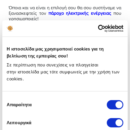
Όποια και να είναι η επιλογή σου θα σου συστήναμε να
ξανασκεφτείς τον
πάροχο ηλεκτρικής ενέργειας
που
χρησιμοποιείς!
Είτε επιλέξεις τις εναλλακτικές που καταναλώνουν
ηλεκτρικό ρεύμα είτε το γυρίσεις σε φυσικό αέριο, οι
ευκαιρίες που υπάρχουν στην αγορά (πχ επιδοτήσεις)
είναι πολλές και αξίζουν προσοχής.
Η ιστοσελίδα μας χρησιμοποιεί cookies για τη
βελτίωση της εμπειρίας σου!
💡 Επίσης συνδυάζοντας το
φυσικό αέριο
και το
ηλεκτρικό σου ρεύμα
μπορείς να πάρεις ακόμα
Σε περίπτωση που συνεχίσεις να πλοηγείσαι
μεγαλύτερες εκπτώσεις.
στην ιστοσελίδα μας τότε συμφωνείς με την χρήση των
Αν θες να συγκρίνεις τις μεγαλύτερες εταιρείες
cookies.
παροχής ηλεκτρικής ενέργειας & και φυσικού αερίου,
δεν έχεις παρά να επισκεφτείς το Insurancemarket
Energy
και να βρεις το καλύτερο πρόγραμμα για την
Επιλογή
κατανάλωσή σου!
Απαραίτητα
συγκατάθεσης
Έξυπνα, απλά και από την ησυχία του σπιτιού σου! 🏠
Διάβασε επίσης:
Λειτουργικά
📌
Επίδομα θέρμανσης: Η αίτηση, τα νέα ποσά & οι