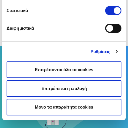
δικαιούχοι!
Στατιστικά
📌
Πώς να μειώσεις το κόστος λειτουργίας του
κλιματιστικού σου;
Διαφημιστικά
(Αξιολόγησε αυτό το άρθρο)
Ρυθμίσεις
Σύγκρινε έως 14 Παρόχους Ρεύματος
Σύγκρινε Τώρα
Επιτρέπονται όλα τα cookies
Επιτρέπεται η επιλογή
Μόνο τα απαραίτητα cookies