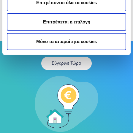
κλείσεις την προσφορά που σε συμφέρει
Επιτρέπονται όλα τα cookies
περισσότερο!
Επιτρέπεται η επιλογή
(Αξιολόγησε αυτό το άρθρο)
Μόνο τα απαραίτητα cookies
Σύγκρινε έως 14 Παρόχους Ρεύματος
Σύγκρινε Τώρα