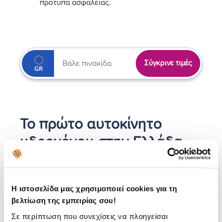
πρότυπα ασφαλείας.
Σύγκρινε τιμές
Το πρώτο αυτοκίνητο
υδρογόνου στην Ελλάδα
Ένα ηλεκτρικό αυτοκίνητο κυψελών υδρογόνου, το
πρώτο της είδους του στην Ελλάδα, παρουσιάστηκε
για 1η φορά σε έκθεση της Κοζάνης (Συνέδριο
Καινοτομίας της Περιφέρειας Δυτικής Μακεδονίας).
Η ιστοσελίδα μας χρησιμοποιεί cookies για τη
Πρόκειται για ένα SUV της Hyundai.
βελτίωση της εμπειρίας σου!
Το γέμισμα της δεξαμενής αυτού του αυτοκινήτου
Σε περίπτωση που συνεχίσεις να πλοηγείσαι