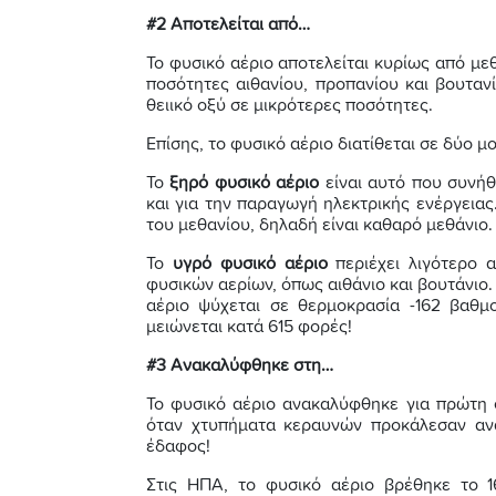
#2 Αποτελείται από…
Το φυσικό αέριο αποτελείται κυρίως από με
ποσότητες αιθανίου, προπανίου και βουτανί
θειικό οξύ σε μικρότερες ποσότητες.
Επίσης, το φυσικό αέριο διατίθεται σε δύο μ
Το
ξηρό φυσικό αέριο
είναι αυτό που συνήθ
και για την παραγωγή ηλεκτρικής ενέργεια
του μεθανίου, δηλαδή είναι καθαρό μεθάνιο.
Το
υγρό φυσικό αέριο
περιέχει λιγότερο 
φυσικών αερίων, όπως αιθάνιο και βουτάνιο.
αέριο ψύχεται σε θερμοκρασία -162 βαθμο
μειώνεται κατά 615 φορές!
#3 Ανακαλύφθηκε στη…
Το φυσικό αέριο ανακαλύφθηκε για πρώτη
όταν χτυπήματα κεραυνών προκάλεσαν ανά
έδαφος!
Στις ΗΠΑ, το φυσικό αέριο βρέθηκε το 1