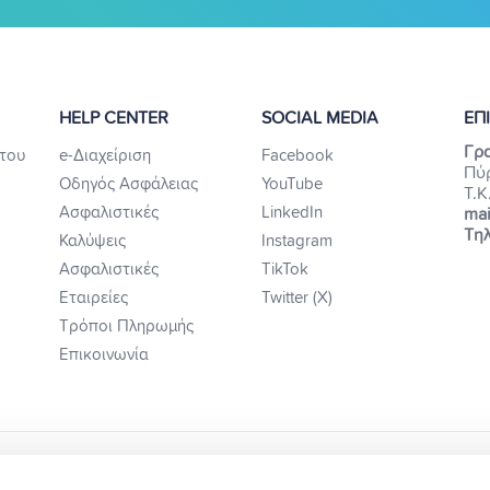
HELP CENTER
SOCIAL MEDIA
ΕΠ
Γρα
του
e-Διαχείριση
Facebook
Πύ
Οδηγός Ασφάλειας
YouTube
Τ.Κ
Ασφαλιστικές
LinkedIn
mai
Τηλ
Καλύψεις
Instagram
Ασφαλιστικές
TikTok
Εταιρείες
Twitter (X)
Τρόποι Πληρωμής
Επικοινωνία