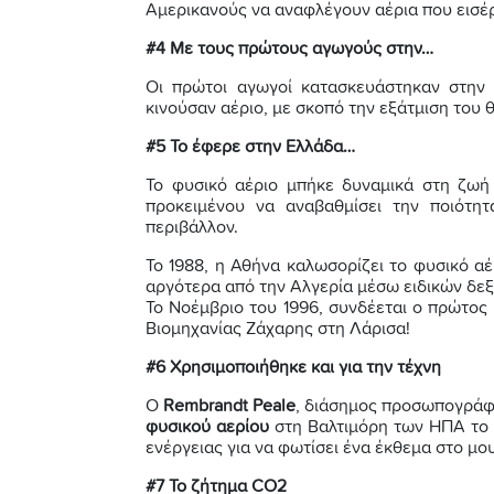
Αμερικανούς να αναφλέγουν αέρια που εισέρ
#4 Με τους πρώτους αγωγούς στην…
Οι πρώτοι αγωγοί κατασκευάστηκαν στη
κινούσαν αέριο, με σκοπό την εξάτμιση του 
#5 Το έφερε στην Ελλάδα…
Το φυσικό αέριο μπήκε δυναμικά στη ζωή
προκειμένου να αναβαθμίσει την ποιότη
περιβάλλον.
Το 1988, η Αθήνα καλωσορίζει το φυσικό α
αργότερα από την Αλγερία μέσω ειδικών δεξ
Το Νοέμβριο του 1996, συνδέεται ο πρώτος
Βιομηχανίας Ζάχαρης στη Λάρισα!
#6 Χρησιμοποιήθηκε και για την τέχνη
Ο
Rembrandt Peale
, διάσημος προσωπογράφ
φυσικού αερίου
στη Βαλτιμόρη των ΗΠΑ το 1
ενέργειας για να φωτίσει ένα έκθεμα στο μου
#7 Το ζήτημα CO2