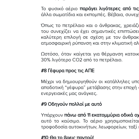
Το φυσικό αέριο
παράγει λιγότερες από τ
άλλα σωματίδια και εκπομπές. Βέβαια, συνεχί
Όπως το πετρέλαιο και ο άνθρακας, χρειάζ
του συνεχίζει να έχει σημαντικές επιπτώσε
καλύτερη επιλογή σε σχέση με τον άνθρακ
ατμοσφαιρική ρύπανση και στην κλιματική α
Ωστόσο, όταν καίγεται για θέρμανση κατοι
30% λιγότερο CO2 από το πετρέλαιο.
#8 Γέφυρα προς τις ΑΠΕ
Μέχρι να δημιουργηθούν οι κατάλληλες υποδ
αποδοτική “γέφυρα” μετάβασης στην εποχή 
ενεργειακές μας ανάγκες.
#9 Οδηγούν πολλοί με αυτό
Υπάρχουν
πάνω από 11 εκατομμύρια οδικά 
αυτό το καύσιμο. Το αέριο χρησιμοποιείτ
τροφοδοσία αυτοκινήτων, λεωφορείων, ταξί 
#10 Θα το βρεις παντού!