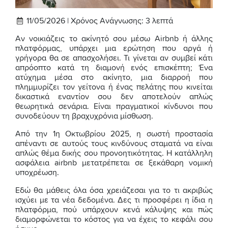
11/05/2026 |
Χρόνος Ανάγνωσης:
3
λεπτά
Αν νοικιάζεις το ακίνητό σου μέσω Airbnb ή άλλης
πλατφόρμας, υπάρχει μια ερώτηση που αργά ή
γρήγορα θα σε απασχολήσει. Τι γίνεται αν συμβεί κάτι
απρόοπτο κατά τη διαμονή ενός επισκέπτη; Ένα
ατύχημα μέσα στο ακίνητο, μια διαρροή που
πλημμυρίζει τον γείτονα ή ένας πελάτης που κινείται
δικαστικά εναντίον σου δεν αποτελούν απλώς
θεωρητικά σενάρια. Είναι πραγματικοί κίνδυνοι που
συνοδεύουν τη βραχυχρόνια μίσθωση.
Από την 1η Οκτωβρίου 2025, η σωστή προστασία
απέναντι σε αυτούς τους κινδύνους σταματά να είναι
απλώς θέμα δικής σου προνοητικότητας. Η κατάλληλη
ασφάλεια airbnb μετατρέπεται σε ξεκάθαρη νομική
υποχρέωση.
Εδώ θα μάθεις όλα όσα χρειάζεσαι για το τι ακριβώς
ισχύει με τα νέα δεδομένα. Δες τι προσφέρει η ίδια η
πλατφόρμα, πού υπάρχουν κενά κάλυψης και πώς
διαμορφώνεται το κόστος για να έχεις το κεφάλι σου