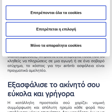
κόστος: Τι να περιμένεις
Επιτρέπονται όλα τα cookies
Αν ανησυχείς για τα έξοδα, τα νέα είναι εξαιρετικά
καλά. Το αστική ευθύνη airbnb κόστος εκπλήσσει
ευχάριστα τους περισσότερους ιδιοκτήτες. Το τελικό
ποσό διαμορφώνεται κυρίως από τα τετραγωνικά του
Επιτρέπεται η επιλογή
ακινήτου σου, το ύψος της κάλυψης που επιθυμείς και
πιθανές έξτρα παροχές, όπως η ύπαρξη πισίνας.
Μόνο τα απαραίτητα cookies
Στην πράξη, ένα πλήρες ετήσιο πρόγραμμα κοστίζει
όσο τα έσοδα που βγάζεις από μία ή δύο
διανυκτερεύσεις. Μπροστά στα υπέρογκα ποσά που θα
κληθείς να πληρώσεις σε μια αγωγή ή σε ένα σοβαρό
ατύχημα, το κόστος για την airbnb ασφάλεια είναι
πραγματικά αμελητέο.
Εξασφάλισε το ακίνητό σου
εύκολα και γρήγορα
Η κατάλληλη προστασία σού χαρίζει νομική
συμμόρφωση και απόλυτη ηρεμία κάθε φορά που