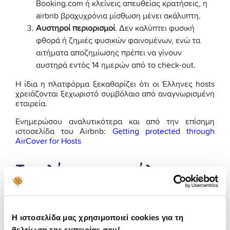
Booking.com ή κλείνεις απευθείας κρατήσεις, η
airbnb βραχυχρόνια μίσθωση μένει ακάλυπτη.
Αυστηροί περιορισμοί
. Δεν καλύπτει φυσική
φθορά ή ζημιές φυσικών φαινομένων, ενώ τα
αιτήματα αποζημίωσης πρέπει να γίνουν
αυστηρά εντός 14 ημερών από το check-out.
Η ίδια η πλατφόρμα ξεκαθαρίζει ότι οι Έλληνες hosts
χρειάζονται ξεχωριστό συμβόλαιο από αναγνωρισμένη
εταιρεία.
Ενημερώσου αναλυτικότερα και από την επίσημη
ιστοσελίδα του Airbnb:
Getting protected through
AirCover for Hosts
Τι καλύπτει η ασφάλεια
Airbnb βραχυχρόνιας
μίσθωσης
Η ιστοσελίδα μας χρησιμοποιεί cookies για τη
Μια σωστή κάλυψη για βραχυχρόνια μίσθωση airbnb
βελτίωση της εμπειρίας σου!