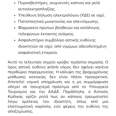
Πυροσβεστήρες, ανιχνευτές καπνού και ρελέ
αντιηλεκτροπληξίας.
Υπεύθυνη δήλωση ηλεκτρολόγου (ΥΔΕ) σε ισχύ.
Πιστοποιητικό μυοκτονίας και απεντόμωσης.
Φαρμακείο πρώτων βοηθειών και κατάλογος
τηλεφώνων έκτακτης ανάγκης.
Ασφαλιστήριο συμβόλαιο αστικής ευθύνης
ιδιοκτητών σε ισχύ, από νομίμως αδειοδοτημένη
ασφαλιστική εταιρεία.
Αυτό το τελευταίο σημείο κρύβει τεράστια σημασία. Ο
όρος αστική ευθύνη airbnb νόμος δεν αφήνει κανένα
περιθώριο παρερμηνείας. Η κάλυψη της βραχυχρόνιας
μίσθωσης κατοικίας δεν είναι πλέον προαιρετική.
Αποτελεί νομική υποχρέωση και η μη συμμόρφωση
οδηγεί σε τσουχτερά πρόστιμα από το Υπουργείο
Τουρισμού και την ΑΑΔΕ. Παράλληλα, ο Αστικός
Κώδικας ορίζει ρητά πως αν κάποιος τραυματιστεί
λόγω αμέλειας του ιδιοκτήτη, όπως από μια
ελαττωματική καρέκλα, εσύ φέρεις την ευθύνη της
αποζημίωσης.