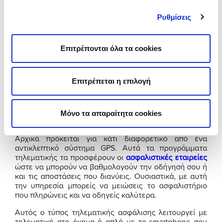
συμβάντος το Κέντρο τηρεί συγκεκριμένη
διαδικασία και προχωράει σε ενημέρωση και
Ρυθμίσεις
συντονισμό με τις αρχές. Έτσι, δεν χρειάζεται να
ανησυχείς ακόμα και αν δεν αντιληφθείς τίποτα.
Επιτρέπονται όλα τα cookies
Alert κατάστασης μοτοσυκλέτας
– Τέλος μπορείς
να ενημερώνεσαι για την κατάσταση της
μπαταρίας κ.α.
Επιτρέπεται η επιλογή
Τι είναι η ασφαλιστική
Μόνο τα απαραίτητα cookies
τηλεματική;
Αρχικά πρόκειται για κάτι διαφορετικό από ένα
αντικλεπτικό σύστημα GPS. Αυτά τα προγράμματα
τηλεματικής τα προσφέρουν οι
ασφαλιστικές εταιρείες
ώστε να μπορούν να βαθμολογούν την οδήγησή σου ή
και τις αποστάσεις που διανύεις. Ουσιαστικά, με αυτή
την υπηρεσία μπορείς να μειώσεις το ασφαλιστήριο
που πληρώνεις και να οδηγείς καλύτερα.
Αυτός ο τύπος τηλεματικής ασφάλισης λειτουργεί με