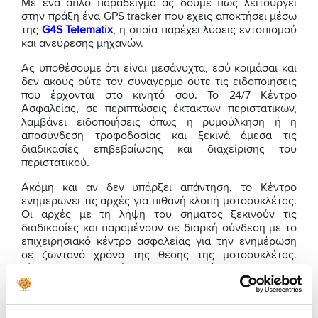
Με ένα απλό παράδειγμα ας δούμε πώς λειτουργεί
στην πράξη ένα GPS tracker που έχεις αποκτήσει μέσω
της
G4S Telematix
, η οποία παρέχει λύσεις εντοπισμού
και ανεύρεσης μηχανών.
Ας υποθέσουμε ότι είναι μεσάνυχτα, εσύ κοιμάσαι και
δεν ακούς ούτε τον συναγερμό ούτε τις ειδοποιήσεις
που έρχονται στο κινητό σου. Το 24/7 Κέντρο
Ασφαλείας, σε περιπτώσεις έκτακτων περιστατικών,
λαμβάνει ειδοποιήσεις όπως η ρυμούλκηση ή η
αποσύνδεση τροφοδοσίας και ξεκινά άμεσα τις
διαδικασίες επιβεβαίωσης και διαχείρισης του
περιστατικού.
Ακόμη και αν δεν υπάρξει απάντηση, το Κέντρο
ενημερώνει τις αρχές για πιθανή κλοπή μοτοσυκλέτας.
Οι αρχές με τη λήψη του σήματος ξεκινούν τις
διαδικασίες και παραμένουν σε διαρκή σύνδεση με το
επιχειρησιακό κέντρο ασφαλείας για την ενημέρωση
σε ζωντανό χρόνο της θέσης της μοτοσυκλέτας.
Γίνεται ο εντοπισμός της μοτοσυκλέτας σου και σε
ενημερώνουν σχετικά. Αυτό ήταν!