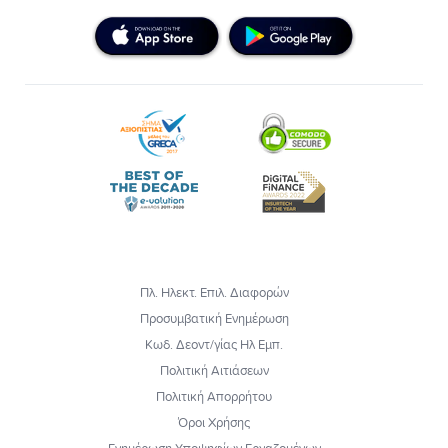
Πλ. Ηλεκτ. Επιλ. Διαφορών
Προσυμβατική Ενημέρωση
Κωδ. Δεοντ/γίας Ηλ Εμπ.
Πολιτική Αιτιάσεων
Πολιτική Απορρήτου
Όροι Χρήσης