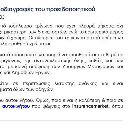
προδιαγραφές του προειδοποιητικού
α;
 από ισόπλευρο τρίγωνο που έχει πλευρά μήκους όχι
χι μικρότερη των 5 εκατοστών, ενώ το εσωτερικό μέρος
οιχτό χρώμα. Οι πλευρές του τριγώνου αυτού πρέπει να
 ύλη ερυθρού χρώματος.
 κατά τρόπο ώστε να μπορεί να τοποθετείται σταθερό σε
ριγώνων, της αντανακλαστικής ύλης, καθώς και των
νται με κοινή απόφαση των Υπουργών Μεταφορών και
ας και Δημοσίων Έργων.
είται σε περιπτώσεις έκτακτης ανάγκης και είναι
χήματα όλων των οδηγών.
ου αυτοκινήτου. Όμως, ποια είναι η καλύτερη & ποια σε
 αυτοκινήτου
που ψάχνεις στο
insurancemarket,
όπου