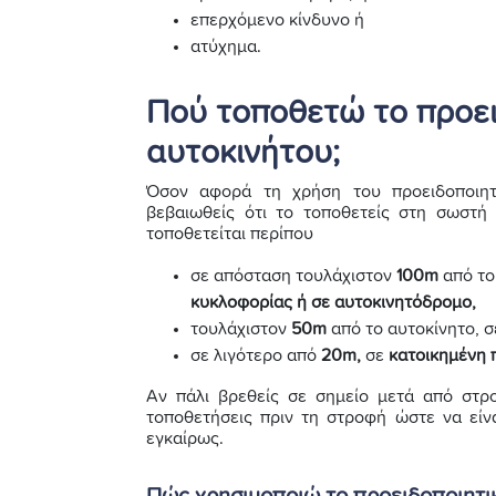
επερχόμενο κίνδυνο ή
ατύχημα.
Πού τοποθετώ το προει
αυτοκινήτου;
Όσον αφορά τη χρήση του προειδοποιητι
βεβαιωθείς ότι το τοποθετείς στη σωστή
τοποθετείται περίπου
σε απόσταση τουλάχιστον
100m
από το
κυκλοφορίας ή σε αυτοκινητόδρομο,
τουλάχιστον
50m
από το αυτοκίνητο, 
σε λιγότερο από
20m,
σε
κατοικημένη 
Αν πάλι βρεθείς σε σημείο μετά από στρο
τοποθετήσεις πριν τη στροφή ώστε να είν
εγκαίρως.
Πώς χρησιμοποιώ το προειδοποιητι