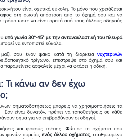
οκινήτου είναι σχετικά εύκολη. Το μόνο που χρειάζεται
έδαφος στη σωστή απόσταση από το όχημά σου και να
ιο τρόπο ώστε να είναι ορατό από τους άλλους οδηγούς
νο
υπό γωνία 30°-45° με την αντανακλαστική του πλευρά
 μπορεί να εντοπιστεί εύκολα.
 μαζί σου έναν φακό κατά τη διάρκεια
νυχτερινών
ειδοποιητικό τρίγωνο, επέστρεψε στο όχημά σου και
θα παραμείνεις ασφαλείς μέχρι να φτάσει η οδική.
: Τι κάνω αν δεν έχω
ο;
γώνων σηματοδοτήσεως μπορείς να χρησιμοποιήσεις τα
 Εάν είναι δυνατόν, πρέπει να τοποθετήσεις σε κάθε
άνουν σήμα για να επιβραδύνουν οι οδηγοί.
οιήσεις και φακούς τσέπης. Φώτισε τα οχήματα που
ων φανών πορείας
ενός άλλου οχήματος
, σταθμευμένο