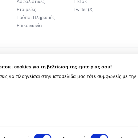
Ασφαλιστικές
TikTok
Εταιρείες
Twitter (X)
Τρόποι Πληρωμής
Επικοινωνία
ποιεί cookies για τη βελτίωση της εμπειρίας σου!
εις να πλοηγείσαι στην ιστοσελίδα μας τότε συμφωνείς με την
ή Ενημέρωση
Κωδ. Δεοντ/γίας Ηλ Εμπ.
Πολιτική Αιτιάσεων
Ενημέρωση Υποψηφίων Εργαζομένων