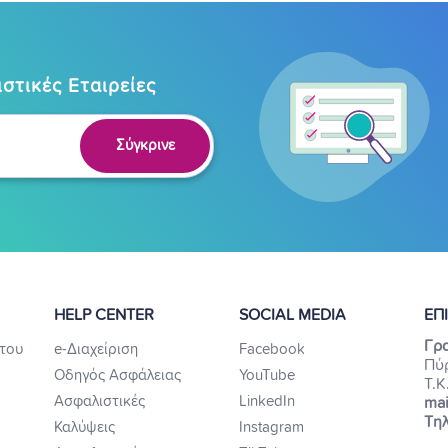
στικές Εταιρείες
Σύγκρινε
HELP CENTER
SOCIAL MEDIA
ΕΠ
Γρα
του
e-Διαχείριση
Facebook
Πύ
Οδηγός Ασφάλειας
YouTube
Τ.Κ
Ασφαλιστικές
LinkedIn
mai
Τηλ
Καλύψεις
Instagram