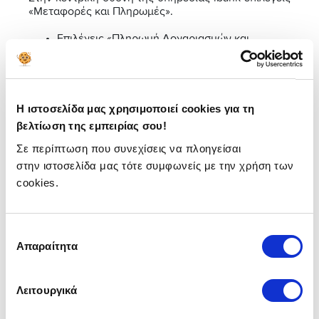
«Μεταφορές και Πληρωμές».
Επιλέγεις «Πληρωμή Λογαριασμών και
Οφειλών».
Επιλέγεις «Δημόσιο» και «Βεβαιωμένων
Οφειλών Δ.Ο.Υ.»
Εισάγεις την ταυτότητα οφειλής, το ποσό και
Η ιστοσελίδα μας χρησιμοποιεί cookies για τη
ολοκληρώνεις την πληρωμή.
βελτίωση της εμπειρίας σου!
Σε περίπτωση που συνεχίσεις να πλοηγείσαι
Πληρωμή κλήσης μέσω
στην ιστοσελίδα μας τότε συμφωνείς με την χρήση των
cookies.
Taxisnet
Αν η κλήση σου έχει βεβαιωθεί από την εφορία,
μπορείς να συνεχίσεις τη διαδικασία από το
Επιλογή
Taxisnet
:
Απαραίτητα
συγκατάθεσης
Επιλέγεις το πλήκτρο «Εξόφληση»
: Το
συνολικό ποσό πληρωμής εμφανίζεται
Λειτουργικά
αυτόματα.