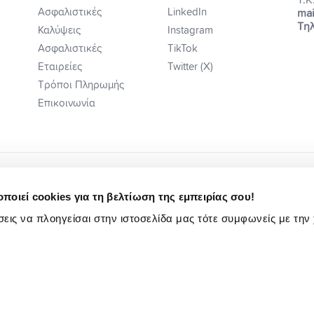
Ασφαλιστικές
LinkedIn
mai
Τηλ
Καλύψεις
Instagram
Ασφαλιστικές
TikTok
Εταιρείες
Twitter (X)
Τρόποι Πληρωμής
Επικοινωνία
ποιεί cookies για τη βελτίωση της εμπειρίας σου!
εις να πλοηγείσαι στην ιστοσελίδα μας τότε συμφωνείς με την
ή Ενημέρωση
Κωδ. Δεοντ/γίας Ηλ Εμπ.
Πολιτική Αιτιάσεων
Ενημέρωση Υποψηφίων Εργαζομένων