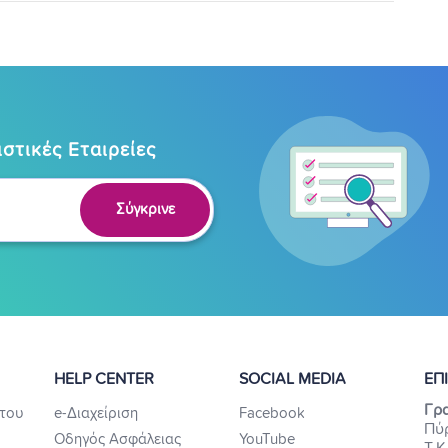
στικές Εταιρείες
Σύγκρινε
HELP CENTER
SOCIAL MEDIA
ΕΠ
Γρα
του
e-Διαχείριση
Facebook
Πύ
Οδηγός Ασφάλειας
YouTube
Τ.Κ