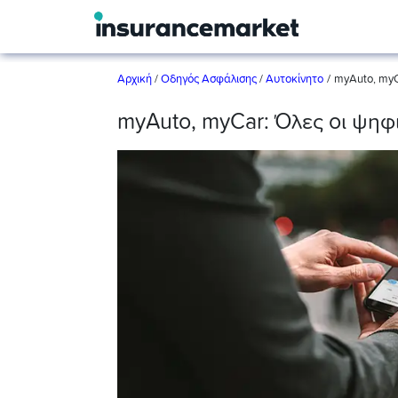
/
Αρχική
/
Οδηγός Ασφάλισης
/
Αυτοκίνητο
myAuto, myC
myAuto, myCar: Όλες οι ψηφ