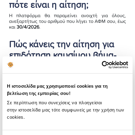
πότε είναι η αίτηση;
Η πλατφόρμα θα παραμείνει ανοιχτή για όλους,
ανεξαρτήτως του αριθμού που λήγει το ΑΦΜ σου, έως
και
30/4/2026
.
Πώς κάνεις την αίτηση για
επιδότηση καυσίμου βήμα-
βήμα
Η διαδικασία γίνεται online μέσω vouchers.gov.gr:
Η ιστοσελίδα μας χρησιμοποιεί cookies για τη
Κάνεις login με TaxisNet
βελτίωση της εμπειρίας σου!
Επιβεβαιώνεις τα στοιχεία σου (SMS)
Σε περίπτωση που συνεχίσεις να πλοηγείσαι
Επιλέγεις όχημα
στην ιστοσελίδα μας τότε συμφωνείς με την χρήση των
Διαλέγεις τρόπο πληρωμής (ψηφιακή κάρτα ή
cookies.
IBAN)
Υποβάλλεις την αίτηση