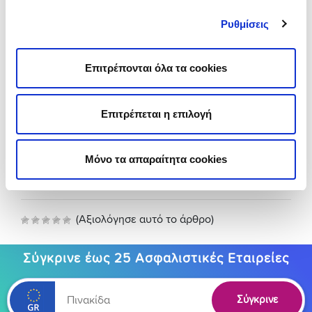
email σου.
Ρυθμίσεις
Τόσο απλό! Αντί να ψάχνεις από εταιρεία σε
εταιρεία, βρίσκουμε εμείς για σένα την πιο φθηνή
ασφάλεια αυτοκινήτου
σε
τιμές για κάθε budget
.
Επιτρέπονται όλα τα cookies
Δοκίμασέ το κι εσύ και βρες οικονομική ασφάλεια
με έως 12 άτοκες δόσεις!
Επιτρέπεται η επιλογή
*Οι τιμολογήσεις αφορούν ασφάλιση στις
απαραίτητες εκ του Νόμου καλύψεις για Nissan
Micra του 2022 στην Apeiron τκ 84100 & οδηγό 40
Μόνο τα απαραίτητα cookies
ετών στις 24/09/2024.
(Αξιολόγησε αυτό το άρθρο)
Σύγκρινε έως 25 Ασφαλιστικές Εταιρείες
Σύγκρινε