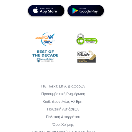
Πλ. Ηλεκτ. Επιλ. Διαφορών
Προσυμβατική Ενημέρωση
Κωδ. Δεοντ/γίας Ηλ Εμπ.
Πολιτική Αιτιάσεων
Πολιτική Απορρήτου
Όροι Χρήσης