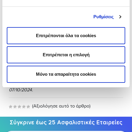
Στο insurancemarket καταλαβαίνουμε τις ανάγκες και
τις προτεραιότητές σου. Γι’ αυτό σου δίνουμε τη
δυνατότητα να μην πληρώσεις τα ασφάλιστρά σου μια
Ρυθμίσεις
κι έξω, αλλά να βάλεις άτοκες δόσεις για ετήσια ή
εξάμηνη ασφάλεια αυτοκινήτου, χρησιμοποιώντας την
πιστωτική σου.
Επιτρέπονται όλα τα cookies
👉🏼Θέλεις εξάμηνη
ασφάλεια αυτοκινήτου
σε προσιτή
τιμή; Μπες στο
insurancemarket,
σύγκρινε δωρεάν τις
προσφορές και κλείσε αυτή που σε συμφέρει
Επιτρέπεται η επιλογή
περισσότερο. Μέσα σε 5’ έχεις το συμβόλαιο στο email
σου.
*Οι τιμολογήσεις αφορούν ασφάλιση στις απαραίτητες
Μόνο τα απαραίτητα cookies
εκ του Νόμου καλύψεις για Nissan Micra του 2020
στην Caravela, ΤΚ 84100 & οδηγό 40 ετών στις
07/10/2024.
(Αξιολόγησε αυτό το άρθρο)
Σύγκρινε έως 25 Ασφαλιστικές Εταιρείες