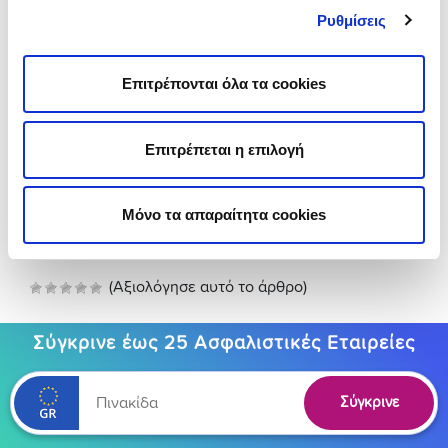
περίπτωση ατυχήματος, ιατρικής ανάγκης ή
Ρυθμίσεις
ακύρωσης ταξιδιού, η ασφαλιστική σου θα σε
καθοδηγήσει.
Επιτρέπονται όλα τα cookies
Κόλλησες στο χιόνι
: Μην πανικοβάλλεσαι.
Προσπάθησε να καθαρίσεις το χιόνι γύρω από
τους τροχούς. Αν δεν μπορείς να
Επιτρέπεται η επιλογή
απεγκλωβιστείς, κάλεσε την οδική βοήθεια.
👉 Στο insurancemarket μπορείς να βρεις άμεσα
επιλογές για
ασφάλεια αυτοκινήτου
και έκδοση
Μόνο τα απαραίτητα cookies
Πράσινης Κάρτας για ταξίδια στο εξωτερικό.
(Αξιολόγησε αυτό το άρθρο)
Σύγκρινε έως 25 Ασφαλιστικές Εταιρείες
Σύγκρινε