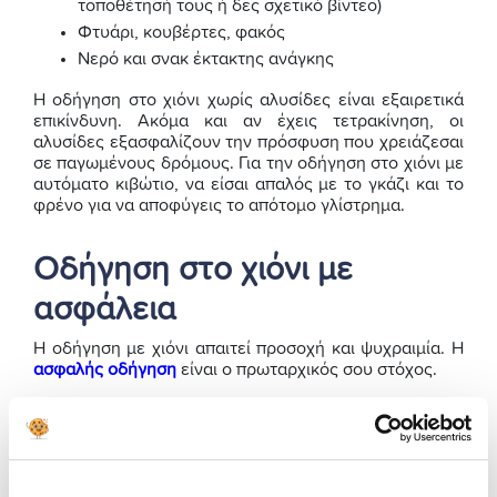
τοποθέτησή τους ή δες σχετικό βίντεο)
Φτυάρι, κουβέρτες, φακός
Νερό και σνακ έκτακτης ανάγκης
Η οδήγηση στο χιόνι χωρίς αλυσίδες είναι εξαιρετικά
επικίνδυνη. Ακόμα και αν έχεις τετρακίνηση, οι
αλυσίδες εξασφαλίζουν την πρόσφυση που χρειάζεσαι
σε παγωμένους δρόμους. Για την οδήγηση στο χιόνι με
αυτόματο κιβώτιο, να είσαι απαλός με το γκάζι και το
φρένο για να αποφύγεις το απότομο γλίστρημα.
Οδήγηση στο χιόνι με
ασφάλεια
Η οδήγηση με χιόνι απαιτεί προσοχή και ψυχραιμία. Η
ασφαλής οδήγηση
είναι ο πρωταρχικός σου στόχος.
Μείωσε ταχύτητα
: Οι αποστάσεις φρεναρίσματος
αυξάνονται δραματικά.
Απόφυγε απότομες κινήσεις
: Ομαλές κινήσεις
στο τιμόνι, το γκάζι και το φρένο.