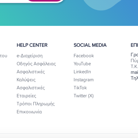
HELP CENTER
SOCIAL MEDIA
ΕΠ
Γρα
του
e-Διαχείριση
Facebook
Πύ
Οδηγός Ασφάλειας
YouTube
Τ.Κ
Ασφαλιστικές
LinkedIn
mai
Τηλ
Καλύψεις
Instagram
Ασφαλιστικές
TikTok
Εταιρείες
Twitter (X)
Τρόποι Πληρωμής
Επικοινωνία