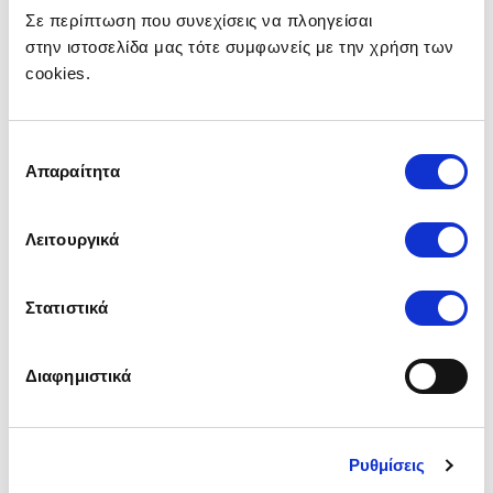
τίποτα.
Σε περίπτωση που συνεχίσεις να πλοηγείσαι
στην ιστοσελίδα μας τότε συμφωνείς με την χρήση των
Αισθητήρες βροχής
cookies.
Οι αισθητήρες βροχής βρίσκονται στο μπροστινό και
στο πίσω τζάμι του κάθε οχήματος και μόλις
εντοπίσουν σταγόνες βροχής ενεργοποιούν
Επιλογή
αυτόματα τους υαλοκαθαριστήρες. Μάλιστα,
Απαραίτητα
συγκατάθεσης
ανάλογα με την ένταση της βροχής, ρυθμίζουν και
την ταχύτητα που θα δουλεύουν οι
υαλοκαθαριστήρες, ώστε να έχεις πάντα πλήρη
Λειτουργικά
ορατότητα στον δρόμο ακόμα και σε συνθήκες
έντονης βροχής.
Στατιστικά
Ανίχνευση κούρασης οδηγού
Ένα από τα πλέον σημαντικά συστήματα adas, είναι
αυτό που ανιχνεύει την κούραση του οδηγού. Πώς
Διαφημιστικά
το κάνει αυτό; Οι αισθητήρες μετράνε κάποια
δεδομένα, τα αξιολογούν και αν διαπιστώσουν ότι η
συγκέντρωση του οδηγού πέφτει τότε τον
ειδοποιούν. Με αυτά τα συστήματα, θα είναι
Ρυθμίσεις
δύσκολο να αποκοιμηθείς στο τιμόνι και να