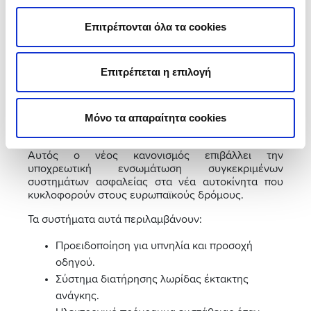
προξενήσεις κάποιο ατύχημα.
Επιτρέπονται όλα τα cookies
Το νέο σύστημα ADAS
GSR2 για ενισχυμένη
Επιτρέπεται η επιλογή
ασφάλεια
Μόνο τα απαραίτητα cookies
Το νέο σύστημα ADAS που τέθηκε σε εφαρμογή
είναι το GSR2 (General Safety Regulations 2).
Αυτός ο νέος κανονισμός επιβάλλει την
υποχρεωτική ενσωμάτωση συγκεκριμένων
συστημάτων ασφαλείας στα νέα αυτοκίνητα που
κυκλοφορούν στους ευρωπαϊκούς δρόμους.
Τα συστήματα αυτά περιλαμβάνουν:
Προειδοποίηση για υπνηλία και προσοχή
οδηγού.
Σύστημα διατήρησης λωρίδας έκτακτης
ανάγκης.