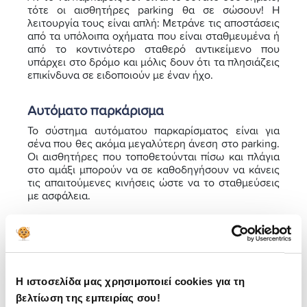
τότε οι αισθητήρες parking θα σε σώσουν! Η
λειτουργία τους είναι απλή: Μετράνε τις αποστάσεις
από τα υπόλοιπα οχήματα που είναι σταθμευμένα ή
από το κοντινότερο σταθερό αντικείμενο που
υπάρχει στο δρόμο και μόλις δουν ότι τα πλησιάζεις
επικίνδυνα σε ειδοποιούν με έναν ήχο.
Αυτόματο παρκάρισμα
Το σύστημα αυτόματου παρκαρίσματος είναι για
σένα που θες ακόμα μεγαλύτερη άνεση στο parking.
Οι αισθητήρες που τοποθετούνται πίσω και πλάγια
στο αμάξι μπορούν να σε καθοδηγήσουν να κάνεις
τις απαιτούμενες κινήσεις ώστε να το σταθμεύσεις
με ασφάλεια.
Μάλιστα, τα πιο σύγχρονα συστήματα
αναλαμβάνουν εξ’ ολοκλήρου την διαδικασία, αλλά
μόνο για συγκεκριμένες θέσεις. Δηλαδή, αν έχεις
μία σταθερή θέση που παρκάρεις το αμάξι σου, το
αυτόματο σύστημα καταγράφει τις κινήσεις που
Η ιστοσελίδα μας χρησιμοποιεί cookies για τη
κάνεις για να το παρκάρεις και έπειτα μπορεί να τις
βελτίωση της εμπειρίας σου!
κάνει μόνο του χωρίς να χρειαστεί εσύ να κάνεις