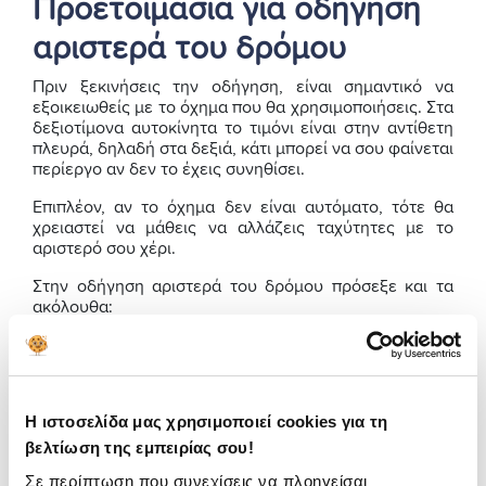
Προετοιμασία για οδήγηση
αριστερά του δρόμου
Πριν ξεκινήσεις την οδήγηση, είναι σημαντικό να
εξοικειωθείς με το όχημα που θα χρησιμοποιήσεις. Στα
δεξιοτίμονα αυτοκίνητα το τιμόνι είναι στην αντίθετη
πλευρά, δηλαδή στα δεξιά, κάτι μπορεί να σου φαίνεται
περίεργο αν δεν το έχεις συνηθίσει.
Επιπλέον, αν το όχημα δεν είναι αυτόματο, τότε θα
χρειαστεί να μάθεις να αλλάζεις ταχύτητες με το
αριστερό σου χέρι.
Στην οδήγηση αριστερά του δρόμου πρόσεξε και τα
ακόλουθα:
Όταν παίρνεις μία στροφή, θα χρειάζεται να
κοιτάς πρώτα δεξιά και μετά αριστερά.
Φρόντισε να μένεις πάντα στη λωρίδα σου και
Η ιστοσελίδα μας χρησιμοποιεί cookies για τη
ακολούθα τα όρια ταχύτητας.
βελτίωση της εμπειρίας σου!
Η στάθμευση από την αντίθετη πλευρά μπορεί να
είναι δυσκολότερη, αλλά με εξάσκηση θα τα
Σε περίπτωση που συνεχίσεις να πλοηγείσαι