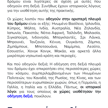
δρόμου είναι λιγότερες σε σχέση με αυτές που
οδηγούν στη δεξιά. Συνήθως έχουν ιστορικούς λόγους
για την υιοθέτηση αυτής της πρακτικής.
Οι χώρες λοιπόν που
οδηγούν στην αριστερή πλευρά
του δρόμου
είναι οι εξής: Ηνωμένο Βασίλειο, Ιρλανδία,
Κύπρος, Μάλτα, Ινδία, Αυστραλία, Νέα Ζηλανδία,
Ιαπωνία, Πακιστάν, Νότια Αφρική, Ταϊλάνδη, Μαλαισία,
Σιγκαπούρη, Ινδονησία, Μπαγκλαντές, Σρι Λάνκα,
Μπρουνέι, Τανζανία, Κένυα, Ουγκάντα, Ζάμπια,
Ζιμπάμπουε, Μποτσουάνα, Ναμίμπια, Λεσότο,
Εσουατίνι, Χονγκ Κονγκ, Μακάο, και αρκετά άλλα
μικρότερα νησιωτικά κράτη και περιοχές.
Και πού οδηγούν δεξιά; Η οδήγηση στη δεξιά πλευρά
του δρόμου έχει επικρατήσει στις περισσότερες χώρες
του κόσμου, συμπεριλαμβανομένων των Ηνωμένων
Πολιτειών, του Καναδά, της Ρωσίας, της Κίνας, και των
περισσότερων ευρωπαϊκών χωρών, όπως η Γερμανία, η
Γαλλία, η Ιταλία και η Ελλάδα. Πάντως,
οι ιστορικοί
λόγοι
για τους οποίους
οι χώρες
υιοθέτησαν την
οδήγηση δεξιά
, ποικίλουν.