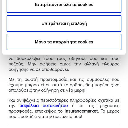
Ενοικίαση αυτοκινήτου: Η ενοικίαση αυτοκινήτου
Επιτρέπονται όλα τα cookies
μπορεί να είναι η καλύτερη επιλογή για να
εξερευνήσεις μια νέα χώρα. Διάλεξε ένα
αυτοκίνητο που νιώθεις άνετα να οδηγείς και μη
Επιτρέπεται η επιλογή
ξεχάσεις να διαβάσεις προσεκτικά τους όρους
και τις προϋποθέσεις πριν υπογράψεις τη
Μόνο τα απαραίτητα cookies
συμφωνία.
Η κυκλοφορία σε χώρες που οδηγούν ανάποδα μπορεί
να δυσκολέψει τόσο τους οδηγούς όσο και τους
πεζούς. Μην αφήσεις όμως την αλλαγή πλευράς
οδήγησης να σε αποθαρρύνει.
Με τη σωστή προετοιμασία και τις συμβουλές που
έχουμε μοιραστεί σε αυτό το άρθρο, θα μπορέσεις να
απολαύσεις την οδήγηση σε νέα μέρη!
Και αν ψάχνεις περισσότερες πληροφορίες σχετικά με
την
ασφάλεια αυτοκινήτου
ή και τις τρέχουσες
προσφορές, επισκέψου το
insurancemarket.
Το μέρος
που φροντίζει για την ασφάλειά σου!