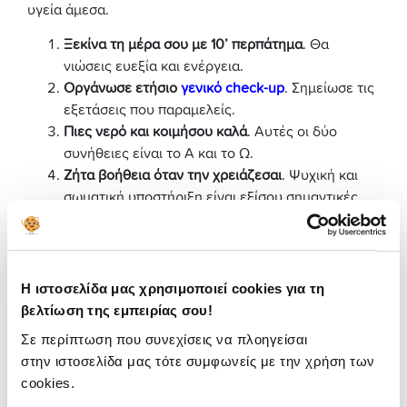
υγεία άμεσα.
Ξεκίνα τη μέρα σου με 10’ περπάτημα
. Θα
νιώσεις ευεξία και ενέργεια.
Οργάνωσε ετήσιο
γενικό check-up
. Σημείωσε τις
εξετάσεις που παραμελείς.
Πιες νερό και κοιμήσου καλά
. Αυτές οι δύο
συνήθειες είναι το Α και το Ω.
Ζήτα βοήθεια όταν την χρειάζεσαι
. Ψυχική και
σωματική υποστήριξη είναι εξίσου σημαντικές.
Γέλα περισσότερο
. Ένας φυσικός τρόπος να
αποβάλλεις το άγχος.
Η υγεία είναι το πολυτιμότερο αγαθό και το “δώρο”
Η ιστοσελίδα μας χρησιμοποιεί cookies για τη
που μπορείς να προσφέρεις στον εαυτό σου!
βελτίωση της εμπειρίας σου!
Φέτος, στην Παγκόσμια
Σε περίπτωση που συνεχίσεις να πλοηγείσαι
στην ιστοσελίδα μας τότε συμφωνείς με την χρήση των
Ημέρα Υγείας κάνε τη δική
cookies.