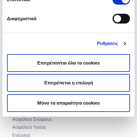
ΠΟΙΟΙ ΕΙΜΑΣΤΕ
Διαφημιστικά
Η Εταιρεία
Building Manifesto
Εταιρική Ευθύνη
Ρυθμίσεις
Τα Βραβεία μας
Πώς μας αξιολόγησαν
Επιτρέπονται όλα τα cookies
Θέσεις Εργασίας
Εγγύηση Τιμής
Γίνε Συνεργάτης
Επιτρέπεται η επιλογή
ΠΡΟΙΟΝΤΑ
Μόνο τα απαραίτητα cookies
Ασφάλεια Αυτοκινήτου
Ασφάλεια Σπιτιού
Ασφάλεια Σκάφους
Ασφάλεια Υγείας
Ενέργεια