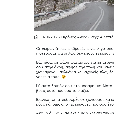
30/01/2026 |
Χρόνος Ανάγνωσης:
4
λεπτά
Οι χειμωνιάτικες εκδρομές είναι λίγο υπ
πιστεύουμε ότι απλώς δεν έχουν εξερευνηθε
Εάν είσαι σε φάση ψαξίματος για χειμεριν
σου στην άκρη, άφησε την πόλη και βάλε 
χιονισμένα μπαλκόνια και αχανείς πλαγιέ
γοητεία τους.
Γι’ αυτό λοιπόν σου ετοιμάσαμε μια λίστα
βρεις αυτό που σου ταιριάζει.
Ιδανικά τοπία, εκδρομές σε χιονοδρομικά κέ
μόνο κάποιες από τις επιλογές που σου έχου
Ακόμη όμως κι αν έχεις ήδη κλείσει την φ