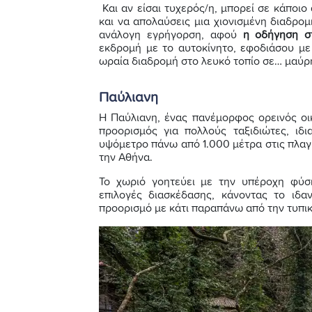
Και αν είσαι τυχερός/η, μπορεί σε κάποιο
και να απολαύσεις μια χιονισμένη διαδρομή
ανάλογη εγρήγορση, αφού
η οδήγηση στ
εκδρομή με το αυτοκίνητο, εφοδιάσου μ
ωραία διαδρομή στο λευκό τοπίο σε… μαύρ
Παύλιανη
Η Παύλιανη, ένας πανέμορφος ορεινός οικ
προορισμός για πολλούς ταξιδιώτες, ιδι
υψόμετρο πάνω από 1.000 μέτρα στις πλαγι
την Αθήνα.
Το χωριό γοητεύει με την υπέροχη φύση
επιλογές διασκέδασης, κάνοντας το ιδαν
προορισμό με κάτι παραπάνω από την τυπι