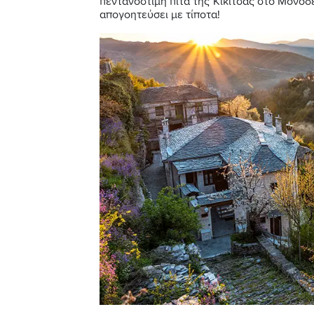
πεντανόστιμη πίτα της Κικίτσας στο Μονοδέ
απογοητεύσει με τίποτα!