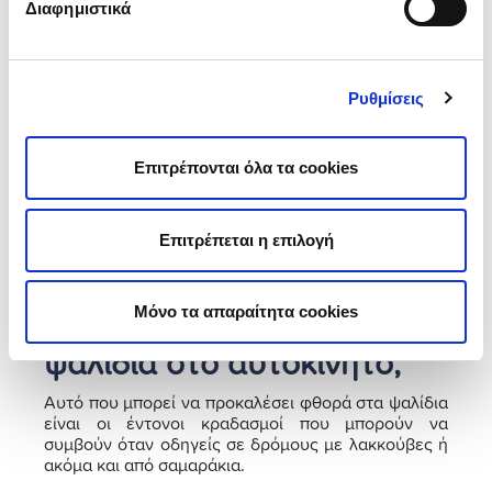
Διαφημιστικά
τότε το ψαλίδι θα έχει κενά (τζόγο). Ως αποτέλεσμα
θα προκύψουν προβλήματα στο σύστημα
διεύθυνσης και ανώμαλη φθορά των
ελαστικών
.
Ρυθμίσεις
📍 Μπαλάκια των ακρόμπαρων
– Με αυτά
συνδέονται άμεσα τα ψαλίδια. Βλάβη στα σινεμπλόκ
και στα μπαλάκια μπορούν να οδηγήσουν επίσης
στην παραμόρφωση ή πλήρης καταστροφή του
Επιτρέπονται όλα τα cookies
ψαλιδιού. Συνήθως, τα περισσότερα προβλήματα
οφείλονται στα μπαλάκια.
Επιτρέπεται η επιλογή
💡 Διάβασε επίσης:
Ιμάντας χρονισμού & θόρυβος:
Βρες τι σημαίνει!
Μόνο τα απαραίτητα cookies
⏳ Πότε αλλάζουμε τα
ψαλίδια στο αυτοκίνητο;
Αυτό που μπορεί να προκαλέσει φθορά στα ψαλίδια
είναι οι έντονοι κραδασμοί που μπορούν να
συμβούν όταν οδηγείς σε δρόμους με λακκούβες ή
ακόμα και από σαμαράκια.