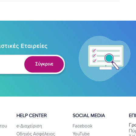
στικές Εταιρείες
Σύγκρινε
HELP CENTER
SOCIAL MEDIA
ΕΠ
Γρα
του
e-Διαχείριση
Facebook
Πύ
Οδηγός Ασφάλειας
YouTube