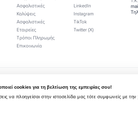
Τ.Κ
Ασφαλιστικές
LinkedIn
mai
Τηλ
Καλύψεις
Instagram
Ασφαλιστικές
TikTok
Εταιρείες
Twitter (X)
Τρόποι Πληρωμής
Επικοινωνία
ποιεί cookies για τη βελτίωση της εμπειρίας σου!
εις να πλοηγείσαι στην ιστοσελίδα μας τότε συμφωνείς με την
ή Ενημέρωση
Κωδ. Δεοντ/γίας Ηλ Εμπ.
Πολιτική Αιτιάσεων
Ενημέρωση Υποψηφίων Εργαζομένων