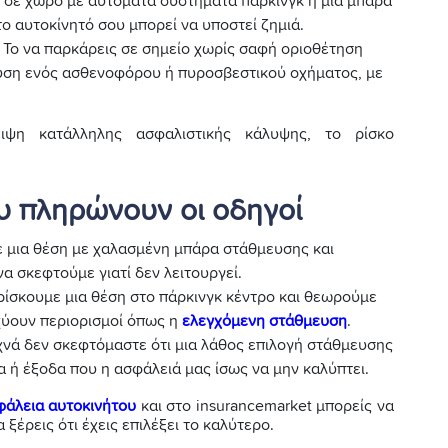
ις σε χώρο με αυτόματα συστήματα πάρκινγκ ή μια μπάρα
το αυτοκίνητό σου μπορεί να υποστεί ζημιά.
. Το να παρκάρεις σε σημείο χωρίς σαφή οριοθέτηση
ευση ενός ασθενοφόρου ή πυροσβεστικού οχήματος, με
ψη κατάλληλης ασφαλιστικής κάλυψης, το ρίσκο
υ πληρώνουν οι οδηγοί
 μια θέση με χαλασμένη μπάρα στάθμευσης και
να σκεφτούμε γιατί δεν λειτουργεί.
ρίσκουμε μια θέση στο πάρκινγκ κέντρο και θεωρούμε
ισχύουν περιορισμοί όπως η
ελεγχόμενη στάθμευση
.
χνά δεν σκεφτόμαστε ότι μια λάθος επιλογή στάθμευσης
α ή έξοδα που η ασφάλειά μας ίσως να μην καλύπτει.
φάλεια αυτοκινήτου
και στο insurancemarket μπορείς να
 ξέρεις ότι έχεις επιλέξει το καλύτερο.