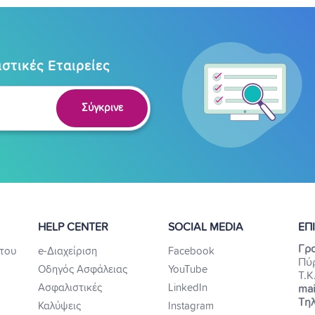
στικές Εταιρείες
Σύγκρινε
HELP CENTER
SOCIAL MEDIA
ΕΠ
Γρα
του
e-Διαχείριση
Facebook
Πύ
Οδηγός Ασφάλειας
YouTube
Τ.Κ
Ασφαλιστικές
LinkedIn
mai
Τηλ
Καλύψεις
Instagram