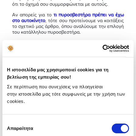
ότι το όχημά σου συμμορφώνεται με αυτούς.
Αν απορείς για το
τι πυροσβεστήρα πρέπει να έχω
στο αυτοκίνητο
, τότε σου προτείνουμε να κοιτάξεις
το σχετικό μας άρθρο, όπου αναλύουμε την επιλογή
του κατάλληλου πυροσβεστήρα.
Σύγκρινε τιμές
Η ιστοσελίδα μας χρησιμοποιεί cookies για τη
βελτίωση της εμπειρίας σου!
Σε περίπτωση που συνεχίσεις να πλοηγείσαι
Έχεις προετοιμαστεί
στην ιστοσελίδα μας τότε συμφωνείς με την χρήση των
cookies.
κατάλληλα;
Στόχος μας είναι να σου παρέχουμε όλες τις
Επιλογή
απαραίτητες πληροφορίες για τη σωστή χρήση
Απαραίτητα
πυροσβεστήρα, ώστε να μπορείς να αντιμετωπίσεις
συγκατάθεσης
δυσάρεστες καταστάσεις με ψυχραιμία και σιγουριά.