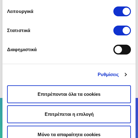
Η τοποθέτηση πυροσβεστήρα στο αυτοκίνητό σου
και η γνώση της σωστής χρήσης του μπορεί να
Λειτουργικά
κάνει τη διαφορά. Είναι σημαντικό να ξέρεις πώς να
αντιδράς όταν η κατάσταση το απαιτεί.
Στατιστικά
Προστάτεψε λοιπόν το όχημα και τους αγαπημένους
σου από πιθανούς κινδύνους. Βρες επίσης την
καλύτερη
ασφάλεια αυτοκινήτου
στο
Διαφημιστικά
insurancemarket.
Η σωστή προετοιμασία ξεκινά από
εσένα και η πλήρης προστασία από την επιλογή της
σωστής ασφάλειας!
Ρυθμίσεις
(Αξιολόγησε αυτό το άρθρο)
Επιτρέπονται όλα τα cookies
Σύγκρινε έως 25 Ασφαλιστικές Εταιρείες
Επιτρέπεται η επιλογή
Σύγκρινε
Μόνο τα απαραίτητα cookies