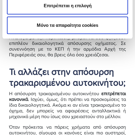
χρειάζεσαι βεβαίωση από το Αστυνομικό τμήμα
Επιτρέπεται η επιλογή
για δήλωση της απώλειας και παράβολο των 30€
από Δημόσιο Ταμείο
Μόνο τα απαραίτητα cookies
Εξοφλητική πράξη αν παρακρατείται η κυριότητα
Ανάλογα με την περίπτωση, μπορεί να σου ζητηθούν
επιπλέον δικαιολογητικά απόσυρσης οχήματος. Σε
συνεννόηση με το ΚΕΠ ή την αρμόδια Αρχή της
Περιφέρειάς σου, θα βρεις όλα όσα χρειάζεσαι.
Τι αλλάζει στην απόσυρση
τρακαρισμένου αυτοκινήτου;
Η απόσυρση τρακαρισμένου αυτοκινήτου
επιτρέπεται
κανονικά
. Ισχύει, όμως, ότι πρέπει να προσκομίσεις τα
ίδια δικαιολογητικά. Ακόμα κι αν είναι τρακαρισμένο το
όχημα, δεν μπορείς να αφαιρέσεις ανταλλακτικά ή
μηχανικά μέρη που ίσως σου χρειαστούν στο μέλλον.
Όταν πρόκειται να πάρεις χρήματα από απόσυρση
αυτοκινήτου, σίγουρα οι κανόνες είναι πιο αυστηροί,