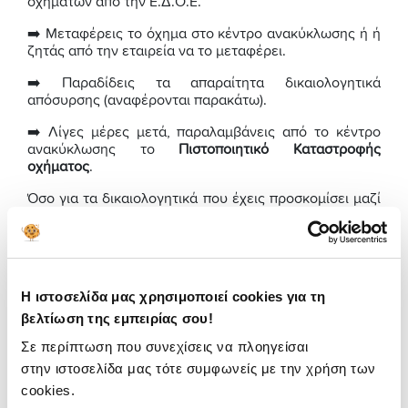
οχημάτων από την Ε.Δ.Ο.Ε.
➡️ Μεταφέρεις το όχημα στο κέντρο ανακύκλωσης ή ή
ζητάς από την εταιρεία να το μεταφέρει.
➡️ Παραδίδεις τα απαραίτητα δικαιολογητικά
απόσυρσης (αναφέρονται παρακάτω).
➡️ Λίγες μέρες μετά, παραλαμβάνεις από το κέντρο
ανακύκλωσης το
Πιστοποιητικό Καταστροφής
οχήματος
.
Όσο για τα δικαιολογητικά που έχεις προσκομίσει μαζί
με το αυτοκίνητο προς διαγραφή / απόσυρση,
το ίδιο
το κέντρο ανακύκλωσης θα φροντίσει να τα παραδώσει
στις αρμόδιες Αρχές
.
Αν υποθέσουμε ότι δεν υπάρχει εταιρεία ανακύκλωσης
Η ιστοσελίδα μας χρησιμοποιεί cookies για τη
οχημάτων στην περιοχή σου, μπορείς να καταθέσεις τα
απαραίτητα
δικαιολογητικά στο ΚΕΠ ή στην Περιφέρεια
βελτίωση της εμπειρίας σου!
του τόπου κατοικίας σου.
Σε περίπτωση που συνεχίσεις να πλοηγείσαι
📍Κάθε χρήστης του insurancemarket, μπορεί να φέρει
στην ιστοσελίδα μας τότε συμφωνείς με την χρήση των
το παλιό του αμάξι και να κερδίσει όφελος απόσυρσης
cookies.
1000€, από την
Spotawheel
.