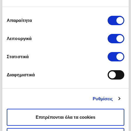
Ποια είναι τα δικαιολογητικά
Επιλογή
Απαραίτητα
συγκατάθεσης
για απόσυρση αυτοκινήτου;
Για την
απόσυρση αυτοκινήτου
, είναι απαραίτητο να
Λειτουργικά
έχεις:
Το αυτοκίνητο
Στατιστικά
Την άδεια κυκλοφορίας του
Εξοφλητική πράξη, αν παρακρατείται η κυριότητα
Τις πινακίδες κυκλοφορίας
Διαφημιστικά
Για να κάνεις
αίτηση απόσυρσης στην Περιφέρειά σου
ή το ΚΕΠ
, πρέπει επίσης να έχεις:
Ρυθμίσεις
Αίτηση Απόσυρσης Οχήματος
Αστυνομική Ταυτότητα ή Διαβατήριο (του ατόμου
που κάνει την αίτηση)
Επιτρέπονται όλα τα cookies
Άδεια κυκλοφορίας
Πινακίδες κυκλοφορίας. Αν έχουν κλαπεί,