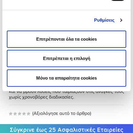
Η ανανέωση του διπλώματος δεν είναι απλώς μια
τυπική διαδικασία. Συνδέεται άμεσα με την ασφαλή και
νόμιμη κυκλοφορία στους δρόμους, αλλά και με τη
Ρυθμίσεις
σωστή
ασφαλιστική κάλυψη
του οχήματος. Ένα
ληγμένο δίπλωμα οδήγησης μπορεί να δημιουργήσει
προβλήματα όχι μόνο σε έναν έλεγχο της Τροχαίας,
Επιτρέπονται όλα τα cookies
αλλά και σε περίπτωση ατυχήματος, όπου η
ασφαλιστική κάλυψη ενδέχεται να επηρεαστεί.
Για αυτόν τον λόγο, όλο και περισσότεροι οδηγοί
Επιτρέπεται η επιλογή
επιλέγουν τόσο την online ανανέωση διπλώματος
οδήγησης όσο και την
ασφάλιση αυτοκινήτου
ή της
μηχανής τους. Μέσα από πλατφόρμες όπως το
Μόνο τα απαραίτητα cookies
insurancemarket, μπορούν εύκολα να συγκρίνουν
ασφαλιστικά προγράμματα, να υπολογίσουν το κόστος
και να βρουν λύσεις που ταιριάζουν στις ανάγκες τους
χωρίς χρονοβόρες διαδικασίες.
(Αξιολόγησε αυτό το άρθρο)
Σύγκρινε έως 25 Ασφαλιστικές Εταιρείες