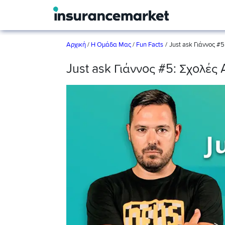
/
Αρχική
/
Η Ομάδα Μας
/
Fun Facts
Just ask Γιάννος #
Just ask Γιάννος #5: Σχολέ