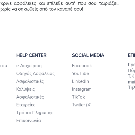
γκρινε ασφάλειες και επίλεξε αυτή που σου ταιριάζει.
χωρίς να σηκωθείς από τον καναπέ σου!
HELP CENTER
SOCIAL MEDIA
ΕΠ
Γρα
του
e-Διαχείριση
Facebook
Πύ
Οδηγός Ασφάλειας
YouTube
Τ.Κ
Ασφαλιστικές
LinkedIn
mai
Τηλ
Καλύψεις
Instagram
Ασφαλιστικές
TikTok
Εταιρείες
Twitter (X)
Τρόποι Πληρωμής
Επικοινωνία