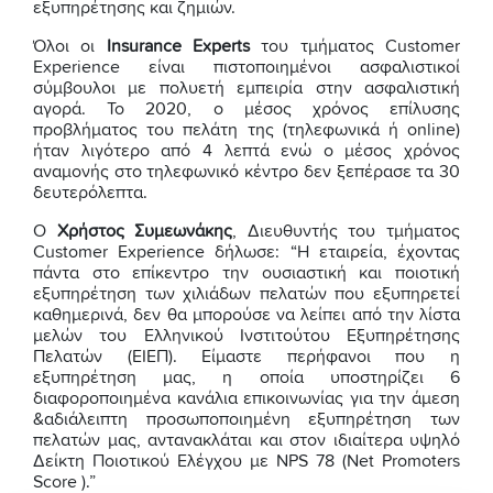
εξυπηρέτησης και ζημιών.
Όλοι οι
Insurance Experts
του τμήματος Customer
Experience είναι πιστοποιημένοι ασφαλιστικοί
σύμβουλοι με πολυετή εμπειρία στην ασφαλιστική
αγορά. Το 2020, ο μέσος χρόνος επίλυσης
προβλήματος του πελάτη της (τηλεφωνικά ή online)
ήταν λιγότερο από 4 λεπτά ενώ ο μέσος χρόνος
αναμονής στο τηλεφωνικό κέντρο δεν ξεπέρασε τα 30
δευτερόλεπτα.
Ο
Χρήστος Συμεωνάκης
, Διευθυντής του τμήματος
Customer Experience δήλωσε: “Η εταιρεία, έχοντας
πάντα στο επίκεντρο την ουσιαστική και ποιοτική
εξυπηρέτηση των χιλιάδων πελατών που εξυπηρετεί
καθημερινά, δεν θα μπορούσε να λείπει από την λίστα
μελών του Ελληνικού Ινστιτούτου Εξυπηρέτησης
Πελατών (ΕΙΕΠ). Είμαστε περήφανοι που η
εξυπηρέτηση μας, η οποία υποστηρίζει 6
διαφοροποιημένα κανάλια επικοινωνίας για την άμεση
&αδιάλειπτη προσωποποιημένη εξυπηρέτηση των
πελατών μας, αντανακλάται και στον ιδιαίτερα υψηλό
Δείκτη Ποιοτικού Ελέγχου με NPS 78 (Net Promoters
Score ).”