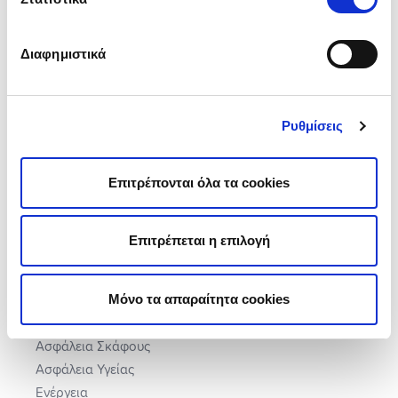
ΠΟΙΟΙ ΕΙΜΑΣΤΕ
Διαφημιστικά
Η Εταιρεία
Building Manifesto
Εταιρική Ευθύνη
Ρυθμίσεις
Τα Βραβεία μας
Πώς μας αξιολόγησαν
Επιτρέπονται όλα τα cookies
Θέσεις Εργασίας
Εγγύηση Τιμής
Γίνε Συνεργάτης
Επιτρέπεται η επιλογή
ΠΡΟΙΟΝΤΑ
Μόνο τα απαραίτητα cookies
Ασφάλεια Αυτοκινήτου
Ασφάλεια Σπιτιού
Ασφάλεια Σκάφους
Ασφάλεια Υγείας
Ενέργεια