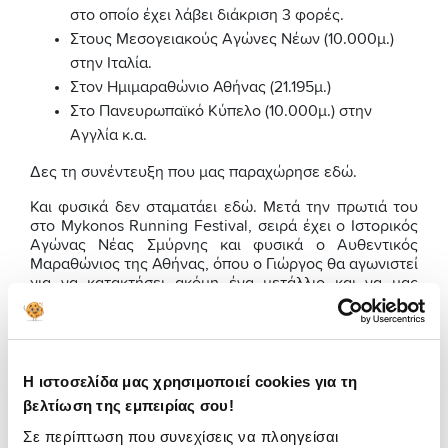
στο οποίο έχει λάβει διάκριση 3 φορές.
Στους Μεσογειακούς Αγώνες Νέων (10.000μ.)
στην Ιταλία.
Στον Ημιμαραθώνιο Αθήνας (21.195μ.)
Στο Πανευρωπαϊκό Κύπελο (10.000μ.) στην
Αγγλία κ.α.
Δες τη συνέντευξη που μας παραχώρησε εδώ.
Και φυσικά δεν σταματάει εδώ. Μετά την πρωτιά του
στο Mykonos Running Festival, σειρά έχει ο Ιστορικός
Αγώνας Νέας Σμύρνης και φυσικά ο Αυθεντικός
Μαραθώνιος της Αθήνας, όπου ο Γιώργος θα αγωνιστεί
για να κατακτήσει ακόμη ένα μετάλλιο και να μας
χαρίσει ακόμη περισσότερες στιγμές χαράς και
υπερηφάνειας.
Το
insurancemarket.gr
είναι δίπλα στον Γιώργο Τάσση
και
τον στηρίζει σε κάθε προσπάθεια και σε κάθε μικρή
Η ιστοσελίδα μας χρησιμοποιεί cookies για τη
ή μεγάλη κατάκτησή του.
βελτίωση της εμπειρίας σου!
Σε περίπτωση που συνεχίσεις να πλοηγείσαι