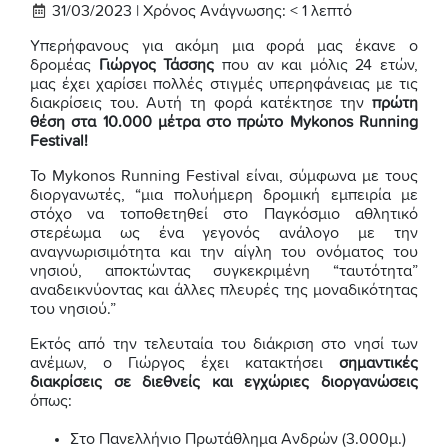
31/03/2023 |
Χρόνος Ανάγνωσης:
< 1
λεπτό
Υπερήφανους για ακόμη μια φορά μας έκανε ο
δρομέας
Γιώργος Τάσσης
που αν και μόλις 24 ετών,
μας έχει χαρίσει πολλές στιγμές υπερηφάνειας με τις
διακρίσεις του. Αυτή τη φορά κατέκτησε την
πρώτη
θέση στα 10.000 μέτρα στο πρώτο Mykonos Running
Festival!
Το Mykonos Running Festival είναι, σύμφωνα με τους
διοργανωτές, “μια πολυήμερη δρομική εμπειρία με
στόχο να τοποθετηθεί στο Παγκόσμιο αθλητικό
στερέωμα ως ένα γεγονός ανάλογο με την
αναγνωρισιμότητα και την αίγλη του ονόματος του
νησιού, αποκτώντας συγκεκριμένη “ταυτότητα”
αναδεικνύοντας και άλλες πλευρές της μοναδικότητας
του νησιού.”
Εκτός από την τελευταία του διάκριση στο νησί των
ανέμων, ο Γιώργος έχει κατακτήσει
σημαντικές
διακρίσεις σε διεθνείς και εγχώριες διοργανώσεις
όπως:
Στο Πανελλήνιο Πρωτάθλημα Ανδρών (3.000μ.)