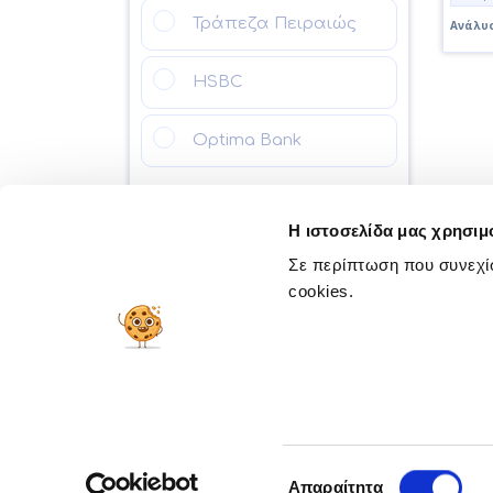
Τράπεζα Πειραιώς
Ανάλυσ
HSBC
Optima Bank
Η ιστοσελίδα μας χρησιμο
Εφαρμογή φίλτρου
Σε περίπτωση που συνεχίσ
cookies.
Τα προϊόντα καταναλωτικού δανείου που π
από τις αντίστοιχες ιστοσελίδες των τραπε
Οι παρεχόμενες πληροφορίες αποσκοπούν α
αναφερόμενους παρόχους και δεν έχουν χαρ
σχετικές υπηρεσίες των αναφερόμενων παρόχ
Σε κάθε περίπτωση, συνιστούμε να ανατρ
προβείτε σε σχετικές συναλλαγές, διότι εν
επιτόκια.
Επιλογή
Απαραίτητα