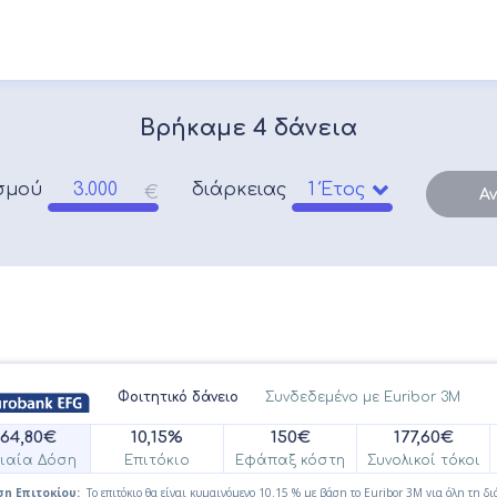
Βρήκαμε
4
δάνεια
σμού
διάρκειας
Α
Φοιτητικό δάνειο
Συνδεδεμένο με Euribor 3M
264,80€
10,15%
150€
177,60€
ιαία Δόση
Επιτόκιο
Εφάπαξ κόστη
Συνολικοί τόκοι
η Επιτοκίου:
Το επιτόκιο θα είναι κυμαινόμενο 10.15 % με βάση το Euribor 3M για όλη τη δι