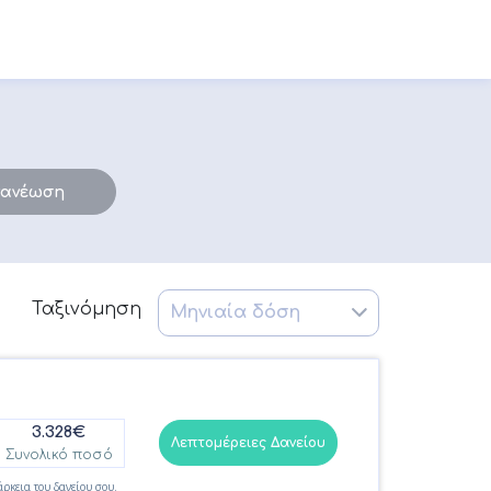
νανέωση
Ταξινόμηση
3.328€
Λεπτομέρειες Δανείου
Συνολικό ποσό
άρκεια του δανείου σου.