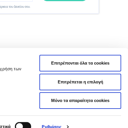
άρκεια του δανείου σου.
Επιτρέπονται όλα τα cookies
 χρήση των
Επιτρέπεται η επιλογή
ορούν σε αυτά ελέγχονται σε τακτική βάση
 να αποτελούν πρόταση συναλλαγής με τους
Μόνο τα απαραίτητα cookies
τος ιστοτόπου δεν φέρουν καμία ευθύνη για
 τους.
ων των σχετικών υπηρεσιών, πριν πιθανόν
νες υπηρεσίες/παροχές, όσο και στα σχετικά
στικά
Ρυθμίσεις