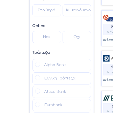
Σταθερό
Κυμαινόμενο
Online
Μην
Ναι
Οχι
Ανάλυσ
Τράπεζα
Alpha Bank
Μην
Εθνική Τράπεζα
Ανάλυσ
Attica Bank
Eurobank
Μην