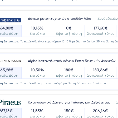
Δάνειο μεταπτυχιακών σπουδών Alba
Συνδεδεμένο
264,80€
10,15%
0€
177,60€
ιαία Δόση
Επιτόκιο
Εφάπαξ κόστη
Συνολικοί τόκοι
η Επιτοκίου:
Το επιτόκιο θα είναι κυμαινόμενο 10.15 % με βάση το Euribor 3M για όλη τη δι
Alpha Καταναλωτικό Δάνειο Εκπαιδευτικών Αναγκών
265,28€
10,50%
180€
183,36€
ιαία Δόση
Επιτόκιο
Εφάπαξ κόστη
Συνολικοί τόκοι
η Επιτοκίου:
Το επιτόκιο θα παραμείνει σταθερό για όλη τη διάρκεια του δανείου σου.
Καταναλωτικό Δάνειο για Γνώσεις και Δεξιότητες
Σ
267,18€
11,85%
150€
206,16€
ιαία Δόση
Επιτόκιο
Εφάπαξ κόστη
Συνολικοί τόκοι