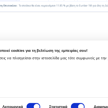
η Επιτοκίου:
Το επιτόκιο θα είναι κυμαινόμενο 11.85 % με βάση το Euribor 1M για όλη τη δι
ποιεί cookies για τη βελτίωση της εμπειρίας σου!
εις να πλοηγείσαι στην ιστοσελίδα μας τότε συμφωνείς με την
ροβάλλονται καθώς και τα παρουσιαζόμενα στοιχεία που αφ
ζών με στόχο την ορθή ενημέρωση.
ποκλειστικά στην ενημέρωση των ενδιαφερομένων, χωρίς
ακτήρα σύστασης ή συμβουλής. Οι διαχειριστές του παρόν
ων υπηρεσιών, δεν συνδέονται και δεν συνεργάζονται μαζί
έχετε στους επίσημους διαδικτυακούς τόπους των παρόχ
δέχεται να έχουν μεσολαβήσει αλλαγές τόσο στις αναφερόμε
Λειτουργικά
Στατιστικά
Διαφημι