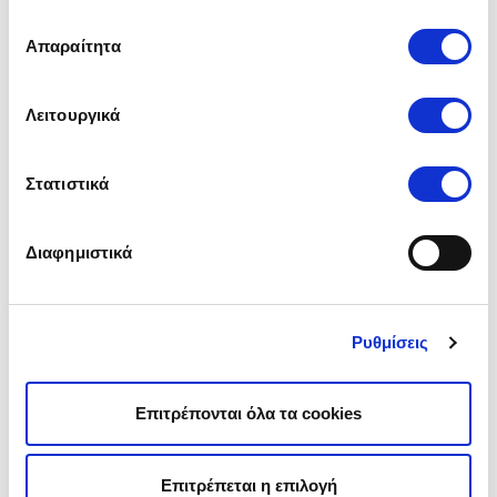
Επιλογή
Απαραίτητα
συγκατάθεσης
Πρόγραμμα Μεταφοράς Υπολοίπου «Μία και
Καλή»
Σταθερό για 1 έτος
Λειτουργικά
264,17€
9,70%
170,04€
3.370€
Μηνιαία Δόση
Επιτόκιο
Συνολικοί τόκοι
Συνολικό ποσό
Στατιστικά
Λεπτομέρειες Δανείου
Διαφημιστικά
Ανάλυση Επιτοκίου:
Το επιτόκιο θα παραμείνει σταθερό για όλη τη διάρκεια του δανείου σου.
Ρυθμίσεις
Καταναλωτικό Δάνειο για οφειλές προς το
Δημόσιο
Συνδεδεμένο με Euribor 1M
Επιτρέπονται όλα τα cookies
264,52€
9,95%
174,24€
3.324€
Μηνιαία Δόση
Επιτόκιο
Συνολικοί τόκοι
Συνολικό ποσό
Επιτρέπεται η επιλογή