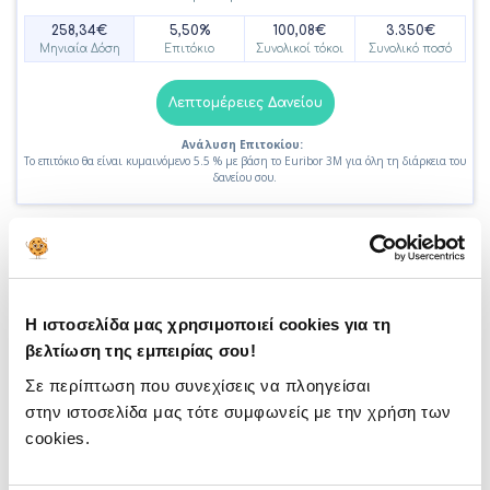
258,34€
5,50%
100,08€
3.350€
Μηνιαία Δόση
Επιτόκιο
Συνολικοί τόκοι
Συνολικό ποσό
Λεπτομέρειες Δανείου
Ανάλυση Επιτοκίου:
Το επιτόκιο θα είναι κυμαινόμενο 5.5 % με βάση το Euribor 3M για όλη τη διάρκεια του
δανείου σου.
Πρόγραμμα Μεταφοράς Υπολοίπου «Μία και
Καλή»
Συνδεδεμένο με Euribor 1M
Η ιστοσελίδα μας χρησιμοποιεί cookies για τη
263,05€
8,90%
156,60€
3.357€
βελτίωση της εμπειρίας σου!
Μηνιαία Δόση
Επιτόκιο
Συνολικοί τόκοι
Συνολικό ποσό
Σε περίπτωση που συνεχίσεις να πλοηγείσαι
Λεπτομέρειες Δανείου
στην ιστοσελίδα μας τότε συμφωνείς με την χρήση των
cookies.
Ανάλυση Επιτοκίου:
Το επιτόκιο θα είναι κυμαινόμενο 8.9 % με βάση το Euribor 1M για όλη τη διάρκεια του
δανείου σου.