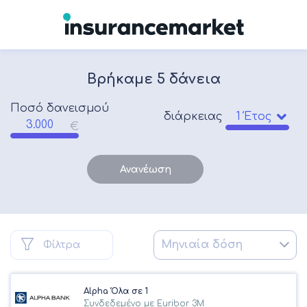
Βρήκαμε
5
δάνεια
Ποσό δανεισμού
διάρκειας
Ανανέωση
Φίλτρα
Alpha Όλα σε 1
Συνδεδεμένο με Euribor 3M