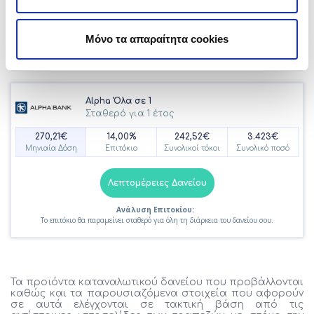
Λεπτομέρειες Δανείου
Ανάλυση Επιτοκίου:
Μόνο τα απαραίτητα cookies
Το επιτόκιο θα είναι κυμαινόμενο 9.95 % με βάση το Euribor 1M για όλη τη διάρκεια
του δανείου σου.
Alpha Όλα σε 1
Σταθερό για 1 έτος
270,21€
14,00%
242,52€
3.423€
Μηνιαία Δόση
Επιτόκιο
Συνολικοί τόκοι
Συνολικό ποσό
Λεπτομέρειες Δανείου
Ανάλυση Επιτοκίου:
Το επιτόκιο θα παραμείνει σταθερό για όλη τη διάρκεια του δανείου σου.
Τα προϊόντα καταναλωτικού δανείου που προβάλλονται
καθώς και τα παρουσιαζόμενα στοιχεία που αφορούν
σε αυτά ελέγχονται σε τακτική βάση από τις