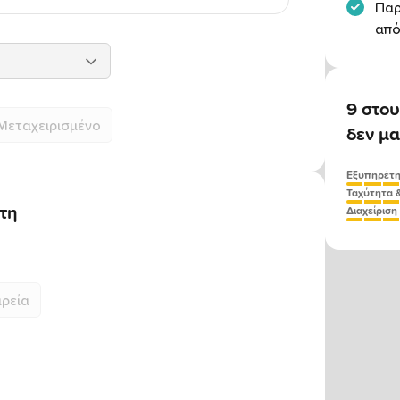
Παρ
από
9 στου
Μεταχειρισμένο
δεν μα
Εξυπηρέτ
Ταχύτητα &
ήτη
Διαχείριση
ιρεία